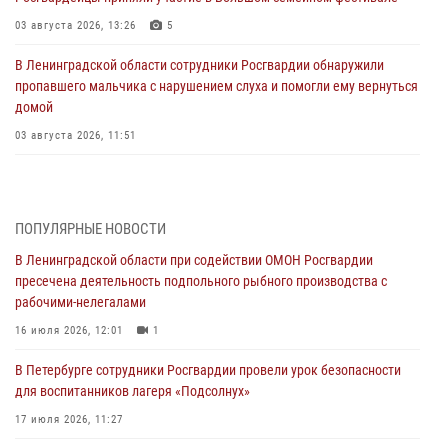
03 августа 2026, 13:26
5
В Ленинградской области сотрудники Росгвардии обнаружили
пропавшего мальчика с нарушением слуха и помогли ему вернуться
домой
03 августа 2026, 11:51
В Санкт-Петербурге при содействии СОБР Росгвардии задержаны
подозреваемые в мошеннических действиях
03 августа 2026, 10:15
1
ПОПУЛЯРНЫЕ НОВОСТИ
В Ленинградской области при содействии ОМОН Росгвардии
Сотрудники ГУ Росгвардии приняли участие в чемпионатах Северо-
пресечена деятельность подпольного рыбного производства с
Западного округа войск национальной гвардии РФ по спортивному и
рабочими-нелегалами
боевому самбо
16 июля 2026, 12:01
1
03 августа 2026, 10:07
7
1
В Петербурге сотрудники Росгвардии провели урок безопасности
В Ленобласти сотрудники ОМОН Росгвардии оказали содействие
для воспитанников лагеря «Подсолнух»
полиции в проведении профилактического мероприятия
17 июля 2026, 11:27
03 августа 2026, 09:16
5