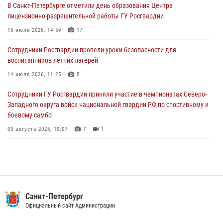
В Санкт-Петербурге отметили день образования Центра
В Петербурге сотрудники Росгвардии обеспечили правопорядок в
лицензионно-разрешительной работы ГУ Росгвардии
День Воздушно-десантных войск
15 июля 2026, 14:59
17
02 августа 2026, 19:30
10
Сотрудники Росгвардии провели уроки безопасности для
Сотрудники Росгвардии на Пушкинской улице задержали двух
воспитанников летних лагерей
граждан, подозреваемых в попытке поджога одного из баров в
центре города
14 июля 2026, 11:25
5
02 августа 2026, 11:39
3
Сотрудники ГУ Росгвардии приняли участие в чемпионатах Северо-
Западного округа войск национальной гвардии РФ по спортивному и
боевому самбо
03 августа 2026, 10:07
7
1
В Центральном районе наряд Росгвардии задержал рецидивиста,
ограбившего прохожего
17 июля 2026, 11:35
2
В Красногвардейском районе росгвардейцы задержали хулигана,
Санкт-Петербург
угрожавшего мужчине пневматическим пистолетом
Официальный сайт Администрации
16 июля 2026, 15:25