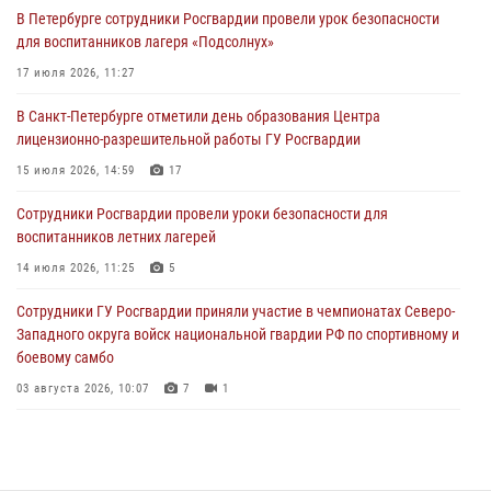
В Петербурге сотрудники Росгвардии провели урок безопасности
Сотрудники и военнослужащие Росгвардии обеспечили
для воспитанников лагеря «Подсолнух»
правопорядок при проведении матча "Зенит" - "Балтика"
17 июля 2026, 11:27
06 августа 2026, 07:30
10
В Санкт-Петербурге отметили день образования Центра
В Выборгском районе наряд Росгвардии обнаружил
лицензионно-разрешительной работы ГУ Росгвардии
разыскиваемый преступный автотранспорт
15 июля 2026, 14:59
17
05 августа 2026, 12:25
2
Сотрудники Росгвардии провели уроки безопасности для
Петербургские росгвардейцы обнаружили объявленный в розыск
воспитанников летних лагерей
автомобиль, ранее использовавшийся при совершении кражи в
Ленобласти
14 июля 2026, 11:25
5
04 августа 2026, 14:05
Сотрудники ГУ Росгвардии приняли участие в чемпионатах Северо-
Западного округа войск национальной гвардии РФ по спортивному и
боевому самбо
03 августа 2026, 10:07
7
1
В Центральном районе наряд Росгвардии задержал рецидивиста,
ограбившего прохожего
17 июля 2026, 11:35
2