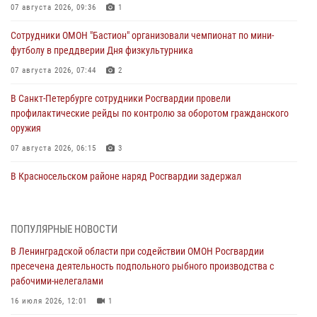
07 августа 2026, 09:36
1
Сотрудники ОМОН "Бастион" организовали чемпионат по мини-
футболу в преддверии Дня физкультурника
07 августа 2026, 07:44
2
В Санкт-Петербурге сотрудники Росгвардии провели
профилактические рейды по контролю за оборотом гражданского
оружия
07 августа 2026, 06:15
3
В Красносельском районе наряд Росгвардии задержал
правонарушителя, угрожавшего 17-летнему подростку
травматическим оружием
06 августа 2026, 13:39
1
ПОПУЛЯРНЫЕ НОВОСТИ
В Ленинградской области при содействии ОМОН Росгвардии
В Центральном районе росгвардейцы оперативно задержали
пресечена деятельность подпольного рыбного производства с
хулигана, стрелявшего из пускового устройства рядом с жилыми
рабочими-нелегалами
домами
16 июля 2026, 12:01
1
06 августа 2026, 11:36
3
1