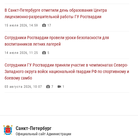
03 августа 2026, 11:51
В Санкт-Петербурге отметили день образования Центра
лицензионно-разрешительной работы ГУ Росгвардии
В Санкт-Петербурге при содействии СОБР Росгвардии задержаны
подозреваемые в мошеннических действиях
15 июля 2026, 14:59
17
03 августа 2026, 10:15
1
Сотрудники Росгвардии провели уроки безопасности для
воспитанников летних лагерей
Сотрудники ГУ Росгвардии приняли участие в чемпионатах Северо-
Западного округа войск национальной гвардии РФ по спортивному и
14 июля 2026, 11:25
5
боевому самбо
Сотрудники ГУ Росгвардии приняли участие в чемпионатах Северо-
03 августа 2026, 10:07
7
1
Западного округа войск национальной гвардии РФ по спортивному и
боевому самбо
03 августа 2026, 10:07
7
1
В Центральном районе наряд Росгвардии задержал рецидивиста,
ограбившего прохожего
17 июля 2026, 11:35
2
В Красногвардейском районе росгвардейцы задержали хулигана,
Санкт-Петербург
угрожавшего мужчине пневматическим пистолетом
Официальный сайт Администрации