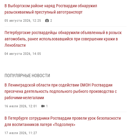
В Выборгском районе наряд Росгвардии обнаружил
разыскиваемый преступный автотранспорт
05 августа 2026, 12:25
2
Петербургские росгвардейцы обнаружили объявленный в розыск
автомобиль, ранее использовавшийся при совершении кражи в
Ленобласти
04 августа 2026, 14:05
В Зеленогорске сотрудники Росгвардии, став очевидцами
серьезного ДТП, вызвали на место происшествия спасателей, а
ПОПУЛЯРНЫЕ НОВОСТИ
также оказали доврачебную помощь пострадавшим
В Ленинградской области при содействии ОМОН Росгвардии
03 августа 2026, 14:15
3
1
пресечена деятельность подпольного рыбного производства с
рабочими-нелегалами
Росгвардейцы приняли участие в Большом семейном фестивале
16 июля 2026, 12:01
1
03 августа 2026, 13:26
5
В Петербурге сотрудники Росгвардии провели урок безопасности
В Ленинградской области сотрудники Росгвардии обнаружили
для воспитанников лагеря «Подсолнух»
пропавшего мальчика с нарушением слуха и помогли ему вернуться
домой
17 июля 2026, 11:27