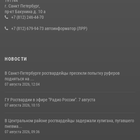
191144
г. Санкт Петербург,
В Ленобласти сотрудники Росгвардии провели встречу с
пр-кт Бакунина д. 10 а
воспитанниками детского клуба «Умные каникулы»
+7 (812) 246-44-70
16 июля 2026, 10:58
2
+7 (812) 679-94-73 автоинформатор (ЛРР)
НОВОСТИ
В Санкт-Петербурге росгвардейцы пресекли попытку руферов
подняться на ...
07 августа 2026, 12:04
ГУ Росгвардии в эфире "Радио России". 7 августа
07 августа 2026, 10:15
В Центральном районе росгвардейцы задержали хулигана, пугавшего
пневма...
07 августа 2026, 09:36