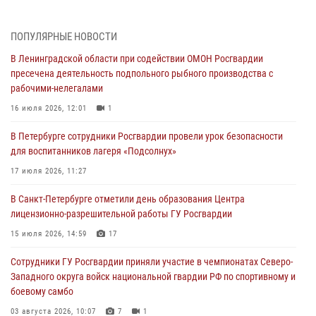
травматическим оружием
06 августа 2026, 13:39
1
ПОПУЛЯРНЫЕ НОВОСТИ
В Ленинградской области при содействии ОМОН Росгвардии
В Центральном районе росгвардейцы оперативно задержали
пресечена деятельность подпольного рыбного производства с
хулигана, стрелявшего из пускового устройства рядом с жилыми
рабочими-нелегалами
домами
16 июля 2026, 12:01
1
06 августа 2026, 11:36
3
1
В Петербурге сотрудники Росгвардии провели урок безопасности
Сотрудники и военнослужащие Росгвардии обеспечили
для воспитанников лагеря «Подсолнух»
правопорядок при проведении матча "Зенит" - "Балтика"
17 июля 2026, 11:27
06 августа 2026, 07:30
10
В Санкт-Петербурге отметили день образования Центра
В Выборгском районе наряд Росгвардии обнаружил
лицензионно-разрешительной работы ГУ Росгвардии
разыскиваемый преступный автотранспорт
15 июля 2026, 14:59
17
05 августа 2026, 12:25
2
Сотрудники ГУ Росгвардии приняли участие в чемпионатах Северо-
Петербургские росгвардейцы обнаружили объявленный в розыск
Западного округа войск национальной гвардии РФ по спортивному и
автомобиль, ранее использовавшийся при совершении кражи в
боевому самбо
Ленобласти
03 августа 2026, 10:07
7
1
04 августа 2026, 14:05