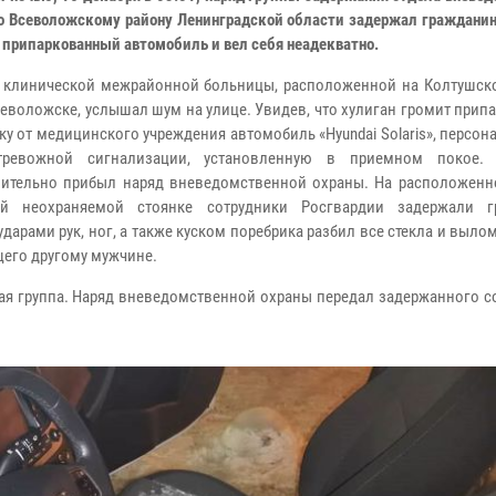
о Всеволожскому району Ленинградской области задержал гражданин
 припаркованный автомобиль и вел себя неадекватно.
 клинической межрайонной больницы, расположенной на Колтушск
севоложске, услышал шум на улице. Увидев, что хулиган громит при
ку от медицинского учреждения автомобиль «Hyundai Solaris», персон
тревожной сигнализации, установленную в приемном покое. 
ительно прибыл наряд вневедомственной охраны. На расположенн
ей неохраняемой стоянке сотрудники Росгвардии задержали г
дарами рук, ног, а также куском поребрика разбил все стекла и выло
щего другому мужчине.
ая группа. Наряд вневедомственной охраны передал задержанного с