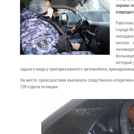
охраны п
повредил
Работник
городе В
неподале
кнопку 
незамедл
больниц
который у
заднего вида у припаркованного автомобиля, принадлежа
На место происшествия выезжала следственно-оперативн
128 отдела полиции.