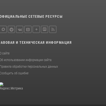
15 июля 2026, 10:50
Представитель Росгвардии принял участие в
ОФИЦИАЛЬНЫЕ СЕТЕВЫЕ РЕСУРСЫ
работе круглого стола на III Международном
петербургском цифровом форуме
19 июля 2026, 09:24
2
В Ленобласти сотрудники Росгвардии
РАВОВАЯ И ТЕХНИЧЕСКАЯ ИНФОРМАЦИЯ
провели встречу с воспитанниками детского
клуба «Умные каникулы»
О сайте
16 июля 2026, 10:58
2
Об использовании информации сайта
Правила обработки персональных данных
Сообщить об ошибке