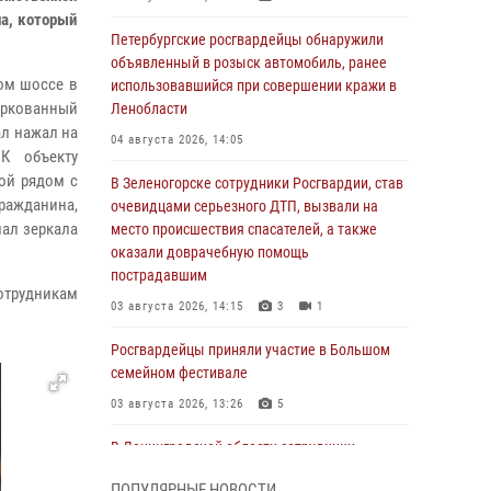
а, который
Петербургские росгвардейцы обнаружили
объявленный в розыск автомобиль, ранее
ом шоссе в
использовавшийся при совершении кражи в
паркованный
Ленобласти
ал нажал на
04 августа 2026, 14:05
К объекту
ой рядом с
В Зеленогорске сотрудники Росгвардии, став
ражданина,
очевидцами серьезного ДТП, вызвали на
мал зеркала
место происшествия спасателей, а также
оказали доврачебную помощь
пострадавшим
отрудникам
03 августа 2026, 14:15
3
1
Росгвардейцы приняли участие в Большом
семейном фестивале
03 августа 2026, 13:26
5
В Ленинградской области сотрудники
Росгвардии обнаружили пропавшего
ПОПУЛЯРНЫЕ НОВОСТИ