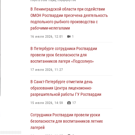
мальчика с нарушением слуха и помогли ему
вернуться домой
В Ленинградской области при содействии
ОМОН Росгвардии пресечена деятельность
03 августа 2026, 11:51
подпольного рыбного производства с
В Санкт-Петербурге при содействии СОБР
рабочими-нелегалами
Росгвардии задержаны подозреваемые в
16 июля 2026, 12:01
1
мошеннических действиях
В Петербурге сотрудники Росгвардии
03 августа 2026, 10:15
1
провели урок безопасности для
Сотрудники ГУ Росгвардии приняли участие в
воспитанников лагеря «Подсолнух»
чемпионатах Северо-Западного округа войск
17 июля 2026, 11:27
национальной гвардии РФ по спортивному и
боевому самбо
В Санкт-Петербурге отметили день
образования Центра лицензионно-
03 августа 2026, 10:07
7
1
разрешительной работы ГУ Росгвардии
В Ленобласти сотрудники ОМОН Росгвардии
15 июля 2026, 14:59
17
оказали содействие полиции в проведении
профилактического мероприятия
Сотрудники Росгвардии провели уроки
безопасности для воспитанников летних
03 августа 2026, 09:16
5
лагерей
В Петербурге сотрудники Росгвардии