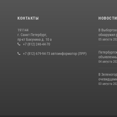
КОНТАКТЫ
НОВОСТ
191144
В Выборгск
г. Санкт Петербург,
обнаружил 
пр-кт Бакунина д. 10 а
05 августа 20
+7 (812) 246-44-70
Петербургс
+7 (812) 679-94-73 автоинформатор (ЛРР)
объявленны
04 августа 20
В Зеленогор
очевидцами 
03 августа 20