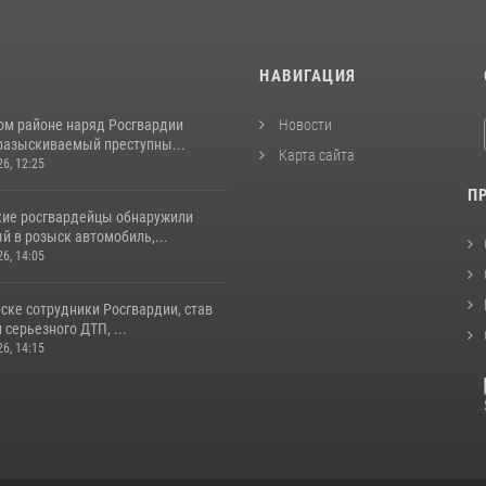
И
НАВИГАЦИЯ
ом районе наряд Росгвардии
Новости
разыскиваемый преступны...
Карта сайта
26, 12:25
П
кие росгвардейцы обнаружили
й в розыск автомобиль,...
26, 14:05
ске сотрудники Росгвардии, став
серьезного ДТП, ...
26, 14:15