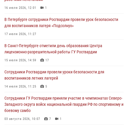
В Зеленогорске сотрудники Росгвардии, став очевидцами
серьезного ДТП, вызвали на место происшествия спасателей, а
16 июля 2026, 12:01
1
также оказали доврачебную помощь пострадавшим
В Петербурге сотрудники Росгвардии провели урок безопасности
03 августа 2026, 14:15
3
1
для воспитанников лагеря «Подсолнух»
Росгвардейцы приняли участие в Большом семейном фестивале
17 июля 2026, 11:27
03 августа 2026, 13:26
5
В Санкт-Петербурге отметили день образования Центра
лицензионно-разрешительной работы ГУ Росгвардии
В Ленинградской области сотрудники Росгвардии обнаружили
пропавшего мальчика с нарушением слуха и помогли ему вернуться
15 июля 2026, 14:59
17
домой
Сотрудники Росгвардии провели уроки безопасности для
03 августа 2026, 11:51
воспитанников летних лагерей
В Санкт-Петербурге при содействии СОБР Росгвардии задержаны
14 июля 2026, 11:25
5
подозреваемые в мошеннических действиях
Сотрудники ГУ Росгвардии приняли участие в чемпионатах Северо-
03 августа 2026, 10:15
1
Западного округа войск национальной гвардии РФ по спортивному и
боевому самбо
03 августа 2026, 10:07
7
1
В Центральном районе наряд Росгвардии задержал рецидивиста,