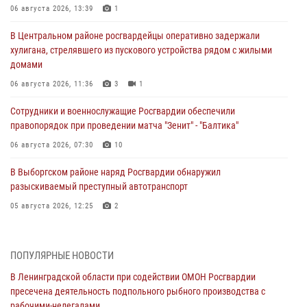
06 августа 2026, 13:39
1
В Центральном районе росгвардейцы оперативно задержали
хулигана, стрелявшего из пускового устройства рядом с жилыми
домами
06 августа 2026, 11:36
3
1
Сотрудники и военнослужащие Росгвардии обеспечили
правопорядок при проведении матча "Зенит" - "Балтика"
06 августа 2026, 07:30
10
В Выборгском районе наряд Росгвардии обнаружил
разыскиваемый преступный автотранспорт
05 августа 2026, 12:25
2
Петербургские росгвардейцы обнаружили объявленный в розыск
автомобиль, ранее использовавшийся при совершении кражи в
ПОПУЛЯРНЫЕ НОВОСТИ
Ленобласти
В Ленинградской области при содействии ОМОН Росгвардии
04 августа 2026, 14:05
пресечена деятельность подпольного рыбного производства с
рабочими-нелегалами