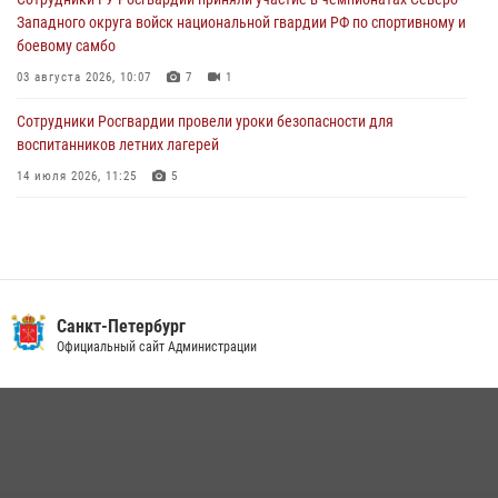
Петербургские росгвардейцы обнаружили объявленный в розыск
Западного округа войск национальной гвардии РФ по спортивному и
автомобиль, ранее использовавшийся при совершении кражи в
боевому самбо
Ленобласти
03 августа 2026, 10:07
7
1
04 августа 2026, 14:05
Сотрудники Росгвардии провели уроки безопасности для
воспитанников летних лагерей
14 июля 2026, 11:25
5
В Центральном районе наряд Росгвардии задержал рецидивиста,
ограбившего прохожего
17 июля 2026, 11:35
2
В Красногвардейском районе росгвардейцы задержали хулигана,
Санкт-Петербург
угрожавшего мужчине пневматическим пистолетом
Официальный сайт Администрации
16 июля 2026, 15:25
В Калининском районе сотрудники Росгвардии задержали
правонарушителя, избившего посетителя бара
15 июля 2026, 10:50