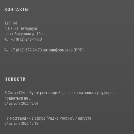
Представитель Росгвардии принял участие в работе круглого стола
КОНТАКТЫ
на III Международном петербургском цифровом форуме
19 июля 2026, 09:24
2
191144
г. Санкт Петербург,
В Ленобласти сотрудники Росгвардии провели встречу с
пр-кт Бакунина д. 10 а
воспитанниками детского клуба «Умные каникулы»
+7 (812) 246-44-70
16 июля 2026, 10:58
2
+7 (812) 679-94-73 автоинформатор (ЛРР)
НОВОСТИ
В Санкт-Петербурге росгвардейцы пресекли попытку руферов
подняться на ...
07 августа 2026, 12:04
ГУ Росгвардии в эфире "Радио России". 7 августа
07 августа 2026, 10:15