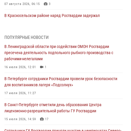
07 августа 2026, 06:15
3
В Красносельском районе наряд Росгвардии задержал
правонарушителя, угрожавшего 17-летнему подростку
травматическим оружием
06 августа 2026, 13:39
1
ПОПУЛЯРНЫЕ НОВОСТИ
В Ленинградской области при содействии ОМОН Росгвардии
В Центральном районе росгвардейцы оперативно задержали
пресечена деятельность подпольного рыбного производства с
хулигана, стрелявшего из пускового устройства рядом с жилыми
рабочими-нелегалами
домами
16 июля 2026, 12:01
1
06 августа 2026, 11:36
3
1
В Петербурге сотрудники Росгвардии провели урок безопасности
Сотрудники и военнослужащие Росгвардии обеспечили
для воспитанников лагеря «Подсолнух»
правопорядок при проведении матча "Зенит" - "Балтика"
17 июля 2026, 11:27
06 августа 2026, 07:30
10
В Санкт-Петербурге отметили день образования Центра
В Выборгском районе наряд Росгвардии обнаружил
лицензионно-разрешительной работы ГУ Росгвардии
разыскиваемый преступный автотранспорт
15 июля 2026, 14:59
17
05 августа 2026, 12:25
2
Сотрудники ГУ Росгвардии приняли участие в чемпионатах Северо-