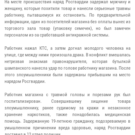
На месте происшествия наряд Росгвардии задержал мужчину и
женщину, которые похитили товар и нанесли серьезные травмы
работнику, пытавшемуся их остановить. По предварительной
информации, один из посетителей магазина без оплаты вынес из
торгового зала товар (упаковку семечек), но был замечен
персоналом из-за сработавшей антикражной системы.
Работник нажал КТС, а затем догнал молодого человека на
улице, где между ними произошла драка. В конфликт вмешалась
нетрезвая знакомая правонарушителя, которая бутылкой
шампанского нанесла удар по голове работнику магазина. После
этого злоумышленники были задержаны прибывшим на место
нарядом Росгвардии.
Работник магазина с травмой головы и порезами рук был
госпитализирован. Совершившему хищение товара
злоумышленнику, ранее судимому за кражи и незаконное
хранение наркотиков, также понадобилась медицинская
помощь. Задержанную 19-летнюю гражданку, подозреваемую в
умышленном причинении вреда здоровью, наряд Росгвардии
доставил в 12 отдел полиции.