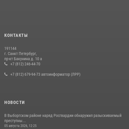
В Калининском районе сотрудники Росгвардии задержали
правонарушителя, избившего посетителя бара
15 июля 2026, 10:50
Представитель Росгвардии принял участие в работе круглого стола
КОНТАКТЫ
на III Международном петербургском цифровом форуме
19 июля 2026, 09:24
2
191144
г. Санкт Петербург,
В Ленобласти сотрудники Росгвардии провели встречу с
пр-кт Бакунина д. 10 а
воспитанниками детского клуба «Умные каникулы»
+7 (812) 246-44-70
16 июля 2026, 10:58
2
+7 (812) 679-94-73 автоинформатор (ЛРР)
НОВОСТИ
В Выборгском районе наряд Росгвардии обнаружил разыскиваемый
преступны...
05 августа 2026, 12:25