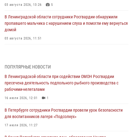
03 августа 2026, 13:26
5
В Ленинградской области сотрудники Росгвардии обнаружили
пропавшего мальчика с нарушением слуха и помогли ему вернуться
домой
03 августа 2026, 11:51
В Санкт-Петербурге при содействии СОБР Росгвардии задержаны
подозреваемые в мошеннических действиях
03 августа 2026, 10:15
1
ПОПУЛЯРНЫЕ НОВОСТИ
В Ленинградской области при содействии ОМОН Росгвардии
Сотрудники ГУ Росгвардии приняли участие в чемпионатах Северо-
пресечена деятельность подпольного рыбного производства с
Западного округа войск национальной гвардии РФ по спортивному и
рабочими-нелегалами
боевому самбо
16 июля 2026, 12:01
1
03 августа 2026, 10:07
7
1
В Петербурге сотрудники Росгвардии провели урок безопасности
В Ленобласти сотрудники ОМОН Росгвардии оказали содействие
для воспитанников лагеря «Подсолнух»
полиции в проведении профилактического мероприятия
17 июля 2026, 11:27
03 августа 2026, 09:16
5