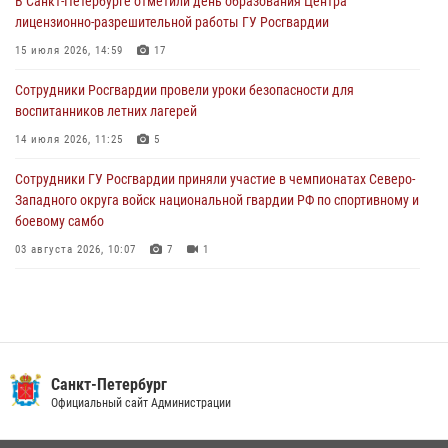
В Санкт-Петербурге отметили день образования Центра
В Петербурге сотрудники Росгвардии обеспечили правопорядок в
лицензионно-разрешительной работы ГУ Росгвардии
День Воздушно-десантных войск
15 июля 2026, 14:59
17
02 августа 2026, 19:30
10
Сотрудники Росгвардии провели уроки безопасности для
Сотрудники Росгвардии на Пушкинской улице задержали двух
воспитанников летних лагерей
граждан, подозреваемых в попытке поджога одного из баров в
центре города
14 июля 2026, 11:25
5
02 августа 2026, 11:39
3
Сотрудники ГУ Росгвардии приняли участие в чемпионатах Северо-
Западного округа войск национальной гвардии РФ по спортивному и
боевому самбо
03 августа 2026, 10:07
7
1
В Центральном районе наряд Росгвардии задержал рецидивиста,
ограбившего прохожего
17 июля 2026, 11:35
2
В Красногвардейском районе росгвардейцы задержали хулигана,
Санкт-Петербург
угрожавшего мужчине пневматическим пистолетом
Официальный сайт Администрации
16 июля 2026, 15:25