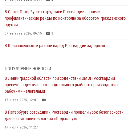
В Санкт-Петербурге сотрудники Росгвардии провели
профилактические рейды по контролю за оборотом гражданского
оружия
07 августа 2026, 06:15
3
В Красносельском районе наряд Росгвардии задержал
правонарушителя, угрожавшего 17-летнему подростку
травматическим оружием
06 августа 2026, 13:39
1
ПОПУЛЯРНЫЕ НОВОСТИ
В Ленинградской области при содействии ОМОН Росгвардии
В Центральном районе росгвардейцы оперативно задержали
пресечена деятельность подпольного рыбного производства с
хулигана, стрелявшего из пускового устройства рядом с жилыми
рабочими-нелегалами
домами
16 июля 2026, 12:01
1
06 августа 2026, 11:36
3
1
В Петербурге сотрудники Росгвардии провели урок безопасности
Сотрудники и военнослужащие Росгвардии обеспечили
для воспитанников лагеря «Подсолнух»
правопорядок при проведении матча "Зенит" - "Балтика"
17 июля 2026, 11:27
06 августа 2026, 07:30
10