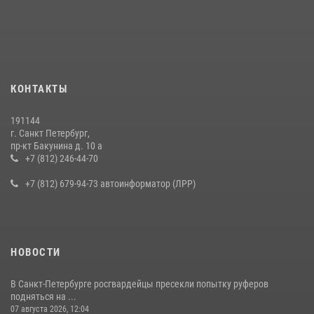
В Калининском районе сотрудники Росгвардии задержали
правонарушителя, избившего посетителя бара
15 июля 2026, 10:50
Представитель Росгвардии принял участие в работе круглого стола
КОНТАКТЫ
на III Международном петербургском цифровом форуме
19 июля 2026, 09:24
2
191144
г. Санкт Петербург,
В Ленобласти сотрудники Росгвардии провели встречу с
пр-кт Бакунина д. 10 а
воспитанниками детского клуба «Умные каникулы»
+7 (812) 246-44-70
16 июля 2026, 10:58
2
+7 (812) 679-94-73 автоинформатор (ЛРР)
НОВОСТИ
В Санкт-Петербурге росгвардейцы пресекли попытку руферов
подняться на ...
07 августа 2026, 12:04