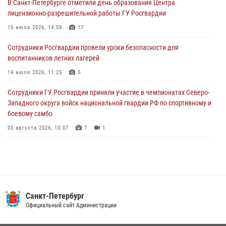
В Санкт-Петербурге отметили день образования Центра
В Выборгском районе наряд Росгвардии обнаружил
лицензионно-разрешительной работы ГУ Росгвардии
разыскиваемый преступный автотранспорт
15 июля 2026, 14:59
17
05 августа 2026, 12:25
2
Сотрудники Росгвардии провели уроки безопасности для
Петербургские росгвардейцы обнаружили объявленный в розыск
воспитанников летних лагерей
автомобиль, ранее использовавшийся при совершении кражи в
Ленобласти
14 июля 2026, 11:25
5
04 августа 2026, 14:05
Сотрудники ГУ Росгвардии приняли участие в чемпионатах Северо-
Западного округа войск национальной гвардии РФ по спортивному и
боевому самбо
03 августа 2026, 10:07
7
1
В Центральном районе наряд Росгвардии задержал рецидивиста,
ограбившего прохожего
17 июля 2026, 11:35
2
В Красногвардейском районе росгвардейцы задержали хулигана,
Санкт-Петербург
угрожавшего мужчине пневматическим пистолетом
Официальный сайт Администрации
16 июля 2026, 15:25