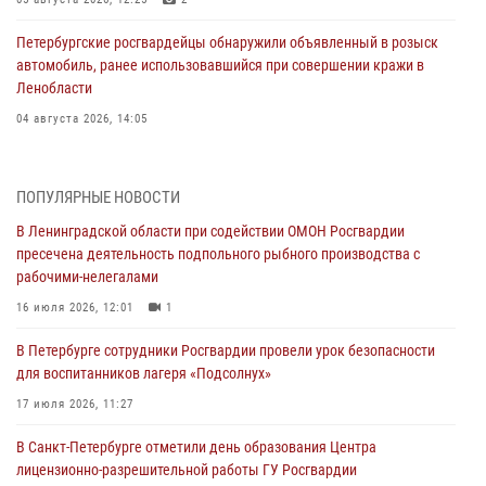
Петербургские росгвардейцы обнаружили объявленный в розыск
автомобиль, ранее использовавшийся при совершении кражи в
Ленобласти
04 августа 2026, 14:05
В Зеленогорске сотрудники Росгвардии, став очевидцами
серьезного ДТП, вызвали на место происшествия спасателей, а
ПОПУЛЯРНЫЕ НОВОСТИ
также оказали доврачебную помощь пострадавшим
В Ленинградской области при содействии ОМОН Росгвардии
03 августа 2026, 14:15
3
1
пресечена деятельность подпольного рыбного производства с
рабочими-нелегалами
Росгвардейцы приняли участие в Большом семейном фестивале
16 июля 2026, 12:01
1
03 августа 2026, 13:26
5
В Петербурге сотрудники Росгвардии провели урок безопасности
В Ленинградской области сотрудники Росгвардии обнаружили
для воспитанников лагеря «Подсолнух»
пропавшего мальчика с нарушением слуха и помогли ему вернуться
домой
17 июля 2026, 11:27
03 августа 2026, 11:51
В Санкт-Петербурге отметили день образования Центра
лицензионно-разрешительной работы ГУ Росгвардии
В Санкт-Петербурге при содействии СОБР Росгвардии задержаны