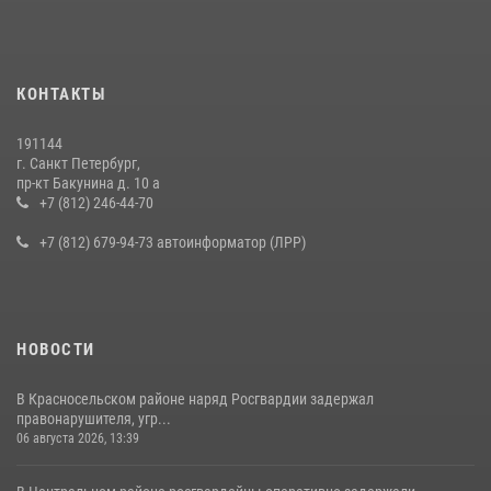
правонарушителя, избившего посетителя бара
15 июля 2026, 10:50
Представитель Росгвардии принял участие в работе круглого стола
КОНТАКТЫ
на III Международном петербургском цифровом форуме
19 июля 2026, 09:24
2
191144
г. Санкт Петербург,
В Ленобласти сотрудники Росгвардии провели встречу с
пр-кт Бакунина д. 10 а
воспитанниками детского клуба «Умные каникулы»
+7 (812) 246-44-70
16 июля 2026, 10:58
2
+7 (812) 679-94-73 автоинформатор (ЛРР)
НОВОСТИ
В Красносельском районе наряд Росгвардии задержал
правонарушителя, угр...
06 августа 2026, 13:39