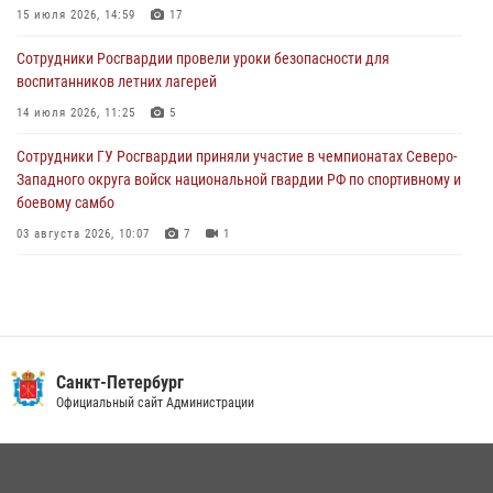
подозреваемые в мошеннических действиях
15 июля 2026, 14:59
17
03 августа 2026, 10:15
1
Сотрудники Росгвардии провели уроки безопасности для
воспитанников летних лагерей
Сотрудники ГУ Росгвардии приняли участие в чемпионатах Северо-
Западного округа войск национальной гвардии РФ по спортивному и
14 июля 2026, 11:25
5
боевому самбо
Сотрудники ГУ Росгвардии приняли участие в чемпионатах Северо-
03 августа 2026, 10:07
7
1
Западного округа войск национальной гвардии РФ по спортивному и
боевому самбо
03 августа 2026, 10:07
7
1
В Центральном районе наряд Росгвардии задержал рецидивиста,
ограбившего прохожего
17 июля 2026, 11:35
2
В Красногвардейском районе росгвардейцы задержали хулигана,
Санкт-Петербург
угрожавшего мужчине пневматическим пистолетом
Официальный сайт Администрации
16 июля 2026, 15:25
В Калининском районе сотрудники Росгвардии задержали