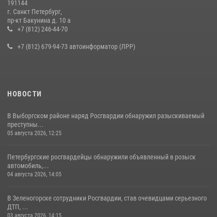
191144
г. Санкт Петербург,
В Ленобласти сотрудники Росгвардии провели встречу с
пр-кт Бакунина д. 10 а
воспитанниками детского клуба «Умные каникулы»
+7 (812) 246-44-70
16 июля 2026, 10:58
2
+7 (812) 679-94-73 автоинформатор (ЛРР)
НОВОСТИ
В Выборгском районе наряд Росгвардии обнаружил разыскиваемый
преступны...
05 августа 2026, 12:25
Петербургские росгвардейцы обнаружили объявленный в розыск
автомобиль,...
04 августа 2026, 14:05
В Зеленогорске сотрудники Росгвардии, став очевидцами серьезного
ДТП, ...
03 августа 2026, 14:15