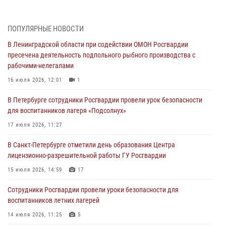
В Санкт-Петербурге при содействии СОБР Росгвардии задержаны
подозреваемые в мошеннических действиях
03 августа 2026, 10:15
1
ПОПУЛЯРНЫЕ НОВОСТИ
В Ленинградской области при содействии ОМОН Росгвардии
Сотрудники ГУ Росгвардии приняли участие в чемпионатах Северо-
пресечена деятельность подпольного рыбного производства с
Западного округа войск национальной гвардии РФ по спортивному и
рабочими-нелегалами
боевому самбо
16 июля 2026, 12:01
1
03 августа 2026, 10:07
7
1
В Петербурге сотрудники Росгвардии провели урок безопасности
В Ленобласти сотрудники ОМОН Росгвардии оказали содействие
для воспитанников лагеря «Подсолнух»
полиции в проведении профилактического мероприятия
17 июля 2026, 11:27
03 августа 2026, 09:16
5
В Санкт-Петербурге отметили день образования Центра
В Петербурге сотрудники Росгвардии обеспечили правопорядок в
лицензионно-разрешительной работы ГУ Росгвардии
День Воздушно-десантных войск
15 июля 2026, 14:59
17
02 августа 2026, 19:30
10
Сотрудники Росгвардии провели уроки безопасности для
Сотрудники Росгвардии на Пушкинской улице задержали двух
воспитанников летних лагерей
граждан, подозреваемых в попытке поджога одного из баров в
центре города
14 июля 2026, 11:25
5