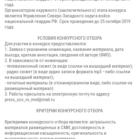
года.
Организатором окружного (заключительного) этапа конкурса
является Управление Северо-Западного округа войск
национальной гвардии РФ. Срок проведения до 25 октября 2019
года.
УСЛОВИЯ КОНКУРСНОГО ОТБОРА
Для участия в конкурсе предоставляются:
1.
Заявка с указанием номинации, название материала, дата
выхода, краткая аннотация, сведения об авторе (ФИО).
2.
В зависимости от номинации:
- телевизионный сюжет (в виде ссылки на вышедший материал);
- радио сюжет (в виде аудио записи формата
mp
3 –либо ссылки
на вышедший материал);
- печатные материалы (в отсканированном виде, либо ссылки на
размещенный материал).
3. Работы присылать на электронную почту по адресу:
press
_
szo
_
vv
_
mvd
@
mail
.
ru
КРИТЕРИИ КОНКУРСНОГО ОТБОРА
Критериями конкурсного отбора являются: актуальность
материалов размещенных в СМИ; достоверность и
информационная насыщенность; оригинальность и
выразительность подачи материала.