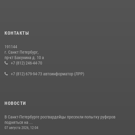
В Калининском районе сотрудники Росгвардии задержали
правонарушителя, избившего посетителя бара
15 июля 2026, 10:50
Представитель Росгвардии принял участие в работе круглого стола
КОНТАКТЫ
на III Международном петербургском цифровом форуме
19 июля 2026, 09:24
2
191144
г. Санкт Петербург,
В Ленобласти сотрудники Росгвардии провели встречу с
пр-кт Бакунина д. 10 а
воспитанниками детского клуба «Умные каникулы»
+7 (812) 246-44-70
16 июля 2026, 10:58
2
+7 (812) 679-94-73 автоинформатор (ЛРР)
НОВОСТИ
В Санкт-Петербурге росгвардейцы пресекли попытку руферов
подняться на ...
07 августа 2026, 12:04