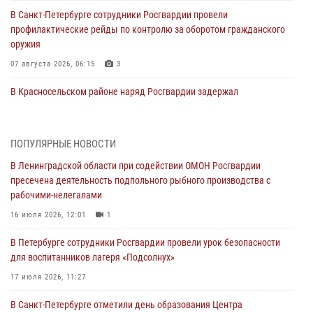
В Санкт-Петербурге сотрудники Росгвардии провели
профилактические рейды по контролю за оборотом гражданского
оружия
07 августа 2026, 06:15
3
В Красносельском районе наряд Росгвардии задержал
правонарушителя, угрожавшего 17-летнему подростку
травматическим оружием
06 августа 2026, 13:39
1
ПОПУЛЯРНЫЕ НОВОСТИ
В Ленинградской области при содействии ОМОН Росгвардии
В Центральном районе росгвардейцы оперативно задержали
пресечена деятельность подпольного рыбного производства с
хулигана, стрелявшего из пускового устройства рядом с жилыми
рабочими-нелегалами
домами
16 июля 2026, 12:01
1
06 августа 2026, 11:36
3
1
В Петербурге сотрудники Росгвардии провели урок безопасности
Сотрудники и военнослужащие Росгвардии обеспечили
для воспитанников лагеря «Подсолнух»
правопорядок при проведении матча "Зенит" - "Балтика"
17 июля 2026, 11:27
06 августа 2026, 07:30
10
В Санкт-Петербурге отметили день образования Центра
В Выборгском районе наряд Росгвардии обнаружил