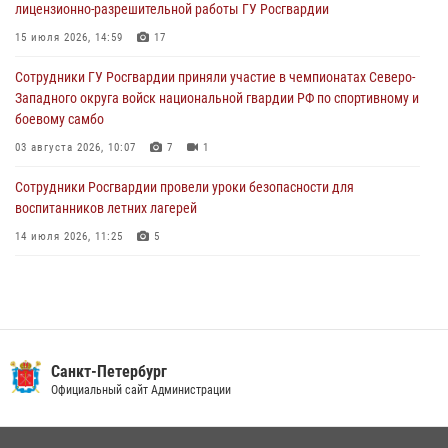
лицензионно-разрешительной работы ГУ Росгвардии
разыскиваемый преступный автотранспорт
15 июля 2026, 14:59
17
05 августа 2026, 12:25
2
Сотрудники ГУ Росгвардии приняли участие в чемпионатах Северо-
Петербургские росгвардейцы обнаружили объявленный в розыск
Западного округа войск национальной гвардии РФ по спортивному и
автомобиль, ранее использовавшийся при совершении кражи в
боевому самбо
Ленобласти
03 августа 2026, 10:07
7
1
04 августа 2026, 14:05
Сотрудники Росгвардии провели уроки безопасности для
воспитанников летних лагерей
14 июля 2026, 11:25
5
В Центральном районе наряд Росгвардии задержал рецидивиста,
ограбившего прохожего
17 июля 2026, 11:35
2
В Красногвардейском районе росгвардейцы задержали хулигана,
Санкт-Петербург
угрожавшего мужчине пневматическим пистолетом
Официальный сайт Администрации
16 июля 2026, 15:25