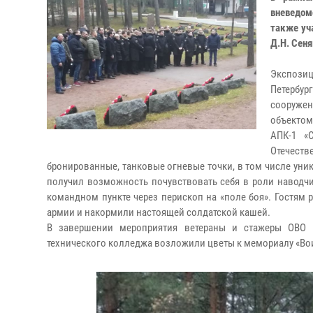
вневедом
также уч
Д.Н. Сен
Экспози
Петербу
сооруже
объектом
АПК-1 «
Отечест
бронированные, танковые огневые точки, в том числе уник
получил возможность почувствовать себя в роли наводчик
командном пункте через перископ на «поле боя». Гостям
армии и накормили настоящей солдатской кашей.
В завершении мероприятия ветераны и стажеры ОВО п
технического колледжа возложили цветы к мемориалу «Во