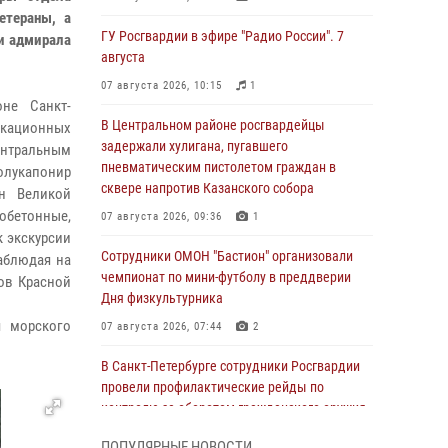
етераны, а
ГУ Росгвардии в эфире "Радио России". 7
и адмирала
августа
07 августа 2026, 10:15
1
не Санкт-
В Центральном районе росгвардейцы
кационных
задержали хулигана, пугавшего
ентральным
пневматическим пистолетом граждан в
олукапонир
сквере напротив Казанского собора
н Великой
бетонные,
07 августа 2026, 09:36
1
к экскурсии
Сотрудники ОМОН "Бастион" организовали
наблюдая на
чемпионат по мини-футболу в преддверии
цов Красной
Дня физкультурника
я морского
07 августа 2026, 07:44
2
В Санкт-Петербурге сотрудники Росгвардии
провели профилактические рейды по
контролю за оборотом гражданского оружия
07 августа 2026, 06:15
3
ПОПУЛЯРНЫЕ НОВОСТИ