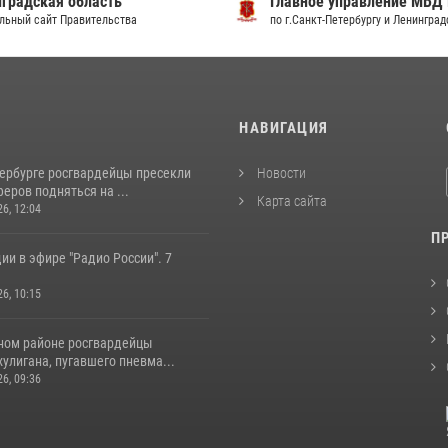
градская область
Главное управление МВД
льный сайт Правительства
по г.Санкт-Петербургу и Ленингра
И
НАВИГАЦИЯ
тербурге росгвардейцы пресекли
Новости
еров подняться на ...
Карта сайта
26, 12:04
П
ии в эфире "Радио России". 7
26, 10:15
ном районе росгвардейцы
улигана, пугавшего пневма...
26, 09:36