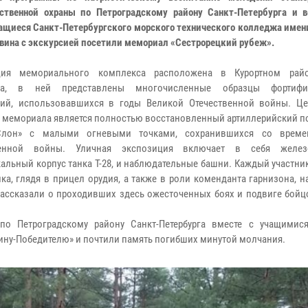
ственной охраны по Петроградскому району Санкт-Петербурга и в
ащиеся Санкт-Петербургского морского технического колледжа имен
явина с экскурсией посетили мемориал «Сестрорецкий рубеж».
ция мемориального комплекса расположена в Курортном райо
рга, в ней представлены многочисленные образцы фортифи
ний, использовавшихся в годы Великой Отечественной войны. Ц
 мемориала является полностью восстановленный артиллерийский п
Слон» с малыми огневыми точками, сохранившихся со време
венной войны. Уличная экспозиция включает в себя железо
альный корпус танка Т-28, и наблюдательные башни. Каждый участни
а, глядя в прицел орудия, а также в роли коменданта гарнизона, 
 рассказали о проходивших здесь ожесточенных боях и подвиге бой
о Петроградскому району Санкт-Петербурга вместе с учащимис
ину-Победителю» и почтили память погибших минутой молчания.