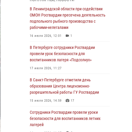
В Красносельском районе наряд Росгвардии
В Ленинградской области при содействии
задержал правонарушителя, угрожавшего 17-
ОМОН Росгвардии пресечена деятельность
летнему подростку травматическим оружием
подпольного рыбного производства с
рабочими-нелегалами
06 августа 2026, 13:39
1
16 июля 2026, 12:01
1
В Центральном районе росгвардейцы
оперативно задержали хулигана,
В Петербурге сотрудники Росгвардии
стрелявшего из пускового устройства рядом
провели урок безопасности для
с жилыми домами
воспитанников лагеря «Подсолнух»
06 августа 2026, 11:36
3
1
17 июля 2026, 11:27
Сотрудники и военнослужащие Росгвардии
В Санкт-Петербурге отметили день
обеспечили правопорядок при проведении
образования Центра лицензионно-
матча "Зенит" - "Балтика"
разрешительной работы ГУ Росгвардии
06 августа 2026, 07:30
10
15 июля 2026, 14:59
17
В Выборгском районе наряд Росгвардии
Сотрудники Росгвардии провели уроки
обнаружил разыскиваемый преступный
безопасности для воспитанников летних
автотранспорт
лагерей