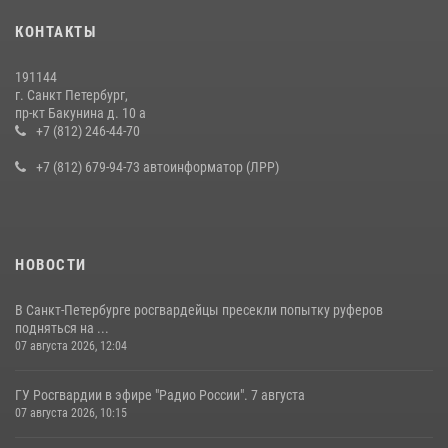
Представитель Росгвардии принял участие в работе круглого стола
КОНТАКТЫ
на III Международном петербургском цифровом форуме
19 июля 2026, 09:24
2
191144
г. Санкт Петербург,
В Ленобласти сотрудники Росгвардии провели встречу с
пр-кт Бакунина д. 10 а
воспитанниками детского клуба «Умные каникулы»
+7 (812) 246-44-70
16 июля 2026, 10:58
2
+7 (812) 679-94-73 автоинформатор (ЛРР)
НОВОСТИ
В Санкт-Петербурге росгвардейцы пресекли попытку руферов
подняться на ...
07 августа 2026, 12:04
ГУ Росгвардии в эфире "Радио России". 7 августа
07 августа 2026, 10:15