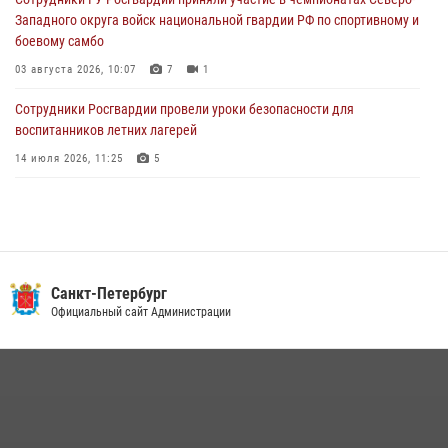
Петербургские росгвардейцы обнаружили объявленный в розыск
Западного округа войск национальной гвардии РФ по спортивному и
автомобиль, ранее использовавшийся при совершении кражи в
боевому самбо
Ленобласти
03 августа 2026, 10:07
7
1
04 августа 2026, 14:05
Сотрудники Росгвардии провели уроки безопасности для
воспитанников летних лагерей
14 июля 2026, 11:25
5
В Центральном районе наряд Росгвардии задержал рецидивиста,
ограбившего прохожего
17 июля 2026, 11:35
2
В Красногвардейском районе росгвардейцы задержали хулигана,
Санкт-Петербург
угрожавшего мужчине пневматическим пистолетом
Официальный сайт Администрации
16 июля 2026, 15:25
В Калининском районе сотрудники Росгвардии задержали
правонарушителя, избившего посетителя бара
15 июля 2026, 10:50