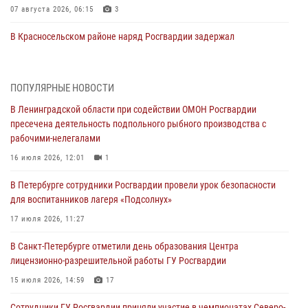
07 августа 2026, 06:15
3
В Красносельском районе наряд Росгвардии задержал
правонарушителя, угрожавшего 17-летнему подростку
травматическим оружием
06 августа 2026, 13:39
1
ПОПУЛЯРНЫЕ НОВОСТИ
В Ленинградской области при содействии ОМОН Росгвардии
В Центральном районе росгвардейцы оперативно задержали
пресечена деятельность подпольного рыбного производства с
хулигана, стрелявшего из пускового устройства рядом с жилыми
рабочими-нелегалами
домами
16 июля 2026, 12:01
1
06 августа 2026, 11:36
3
1
В Петербурге сотрудники Росгвардии провели урок безопасности
Сотрудники и военнослужащие Росгвардии обеспечили
для воспитанников лагеря «Подсолнух»
правопорядок при проведении матча "Зенит" - "Балтика"
17 июля 2026, 11:27
06 августа 2026, 07:30
10
В Санкт-Петербурге отметили день образования Центра
В Выборгском районе наряд Росгвардии обнаружил
лицензионно-разрешительной работы ГУ Росгвардии
разыскиваемый преступный автотранспорт
15 июля 2026, 14:59
17
05 августа 2026, 12:25
2
Сотрудники ГУ Росгвардии приняли участие в чемпионатах Северо-