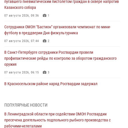
пугавшего пневматическим пистолетом граждан в сквере напротив
Казанского собора
07 августа 2026, 09:36
1
Сотрудники ОМОН "Бастион" организовали чемпионат по мини-
футболу в преддверии Дня физкультурника
07 августа 2026, 07:44
2
В Санкт-Петербурге сотрудники Росгвардии провели
профилактические рейды по контролю за оборотом гражданского
оружия
07 августа 2026, 06:15
3
В Красносельском районе наряд Росгвардии задержал
правонарушителя, угрожавшего 17-летнему подростку
травматическим оружием
06 августа 2026, 13:39
1
ПОПУЛЯРНЫЕ НОВОСТИ
В Ленинградской области при содействии ОМОН Росгвардии
В Центральном районе росгвардейцы оперативно задержали
пресечена деятельность подпольного рыбного производства с
хулигана, стрелявшего из пускового устройства рядом с жилыми
рабочими-нелегалами
домами