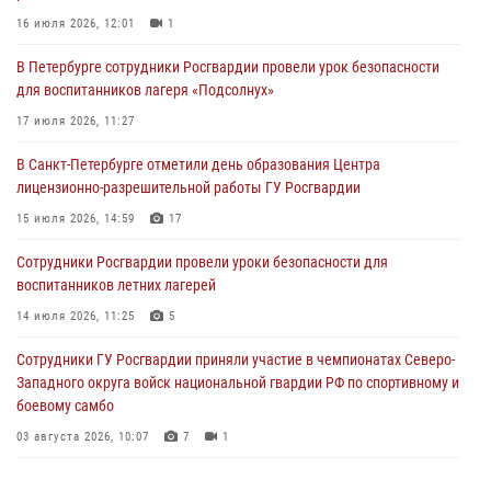
16 июля 2026, 12:01
1
06 августа 2026, 11:36
3
1
В Петербурге сотрудники Росгвардии провели урок безопасности
Сотрудники и военнослужащие Росгвардии обеспечили
для воспитанников лагеря «Подсолнух»
правопорядок при проведении матча "Зенит" - "Балтика"
17 июля 2026, 11:27
06 августа 2026, 07:30
10
В Санкт-Петербурге отметили день образования Центра
В Выборгском районе наряд Росгвардии обнаружил
лицензионно-разрешительной работы ГУ Росгвардии
разыскиваемый преступный автотранспорт
15 июля 2026, 14:59
17
05 августа 2026, 12:25
2
Сотрудники Росгвардии провели уроки безопасности для
Петербургские росгвардейцы обнаружили объявленный в розыск
воспитанников летних лагерей
автомобиль, ранее использовавшийся при совершении кражи в
Ленобласти
14 июля 2026, 11:25
5
04 августа 2026, 14:05
Сотрудники ГУ Росгвардии приняли участие в чемпионатах Северо-
Западного округа войск национальной гвардии РФ по спортивному и
боевому самбо
03 августа 2026, 10:07
7
1
В Центральном районе наряд Росгвардии задержал рецидивиста,