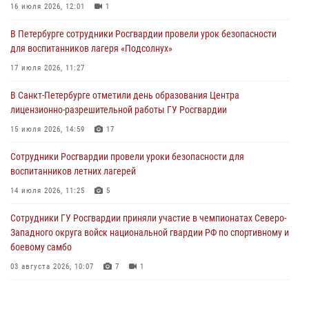
16 июля 2026, 12:01
1
06 августа 2026, 11:36
3
1
В Петербурге сотрудники Росгвардии провели урок безопасности
Сотрудники и военнослужащие Росгвардии обеспечили
для воспитанников лагеря «Подсолнух»
правопорядок при проведении матча "Зенит" - "Балтика"
17 июля 2026, 11:27
06 августа 2026, 07:30
10
В Санкт-Петербурге отметили день образования Центра
В Выборгском районе наряд Росгвардии обнаружил
лицензионно-разрешительной работы ГУ Росгвардии
разыскиваемый преступный автотранспорт
15 июля 2026, 14:59
17
05 августа 2026, 12:25
2
Сотрудники Росгвардии провели уроки безопасности для
Петербургские росгвардейцы обнаружили объявленный в розыск
воспитанников летних лагерей
автомобиль, ранее использовавшийся при совершении кражи в
Ленобласти
14 июля 2026, 11:25
5
04 августа 2026, 14:05
Сотрудники ГУ Росгвардии приняли участие в чемпионатах Северо-
Западного округа войск национальной гвардии РФ по спортивному и
боевому самбо
03 августа 2026, 10:07
7
1
В Центральном районе наряд Росгвардии задержал рецидивиста,
ограбившего прохожего