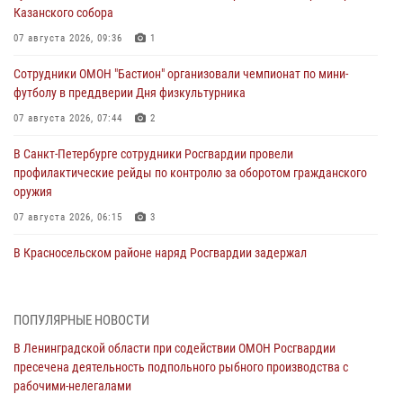
Казанского собора
07 августа 2026, 09:36
1
Сотрудники ОМОН "Бастион" организовали чемпионат по мини-
футболу в преддверии Дня физкультурника
07 августа 2026, 07:44
2
В Санкт-Петербурге сотрудники Росгвардии провели
профилактические рейды по контролю за оборотом гражданского
оружия
07 августа 2026, 06:15
3
В Красносельском районе наряд Росгвардии задержал
правонарушителя, угрожавшего 17-летнему подростку
травматическим оружием
06 августа 2026, 13:39
1
ПОПУЛЯРНЫЕ НОВОСТИ
В Ленинградской области при содействии ОМОН Росгвардии
В Центральном районе росгвардейцы оперативно задержали
пресечена деятельность подпольного рыбного производства с
хулигана, стрелявшего из пускового устройства рядом с жилыми
рабочими-нелегалами
домами