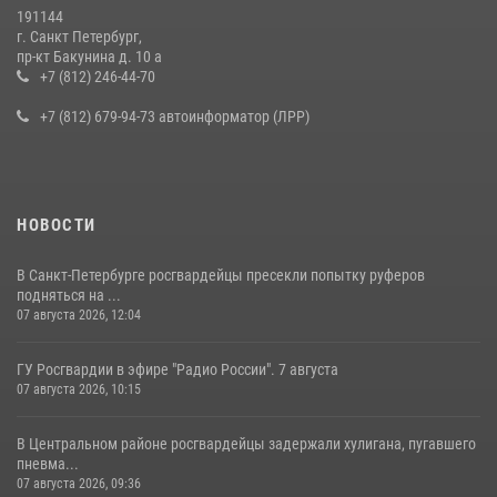
19 июля 2026, 09:24
2
191144
г. Санкт Петербург,
В Ленобласти сотрудники Росгвардии провели встречу с
пр-кт Бакунина д. 10 а
воспитанниками детского клуба «Умные каникулы»
+7 (812) 246-44-70
16 июля 2026, 10:58
2
+7 (812) 679-94-73 автоинформатор (ЛРР)
НОВОСТИ
В Санкт-Петербурге росгвардейцы пресекли попытку руферов
подняться на ...
07 августа 2026, 12:04
ГУ Росгвардии в эфире "Радио России". 7 августа
07 августа 2026, 10:15
В Центральном районе росгвардейцы задержали хулигана, пугавшего
пневма...
07 августа 2026, 09:36