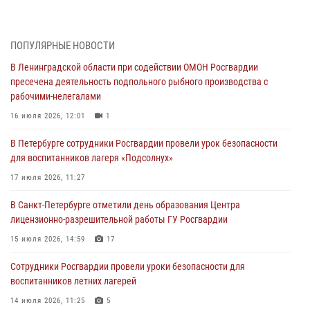
правонарушителя, угрожавшего 17-летнему подростку
травматическим оружием
06 августа 2026, 13:39
1
ПОПУЛЯРНЫЕ НОВОСТИ
В Ленинградской области при содействии ОМОН Росгвардии
В Центральном районе росгвардейцы оперативно задержали
пресечена деятельность подпольного рыбного производства с
хулигана, стрелявшего из пускового устройства рядом с жилыми
рабочими-нелегалами
домами
16 июля 2026, 12:01
1
06 августа 2026, 11:36
3
1
В Петербурге сотрудники Росгвардии провели урок безопасности
Сотрудники и военнослужащие Росгвардии обеспечили
для воспитанников лагеря «Подсолнух»
правопорядок при проведении матча "Зенит" - "Балтика"
17 июля 2026, 11:27
06 августа 2026, 07:30
10
В Санкт-Петербурге отметили день образования Центра
В Выборгском районе наряд Росгвардии обнаружил
лицензионно-разрешительной работы ГУ Росгвардии
разыскиваемый преступный автотранспорт
15 июля 2026, 14:59
17
05 августа 2026, 12:25
2
Сотрудники Росгвардии провели уроки безопасности для
Петербургские росгвардейцы обнаружили объявленный в розыск
воспитанников летних лагерей
автомобиль, ранее использовавшийся при совершении кражи в
Ленобласти
14 июля 2026, 11:25
5