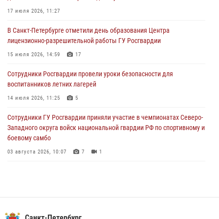
17 июля 2026, 11:27
06 августа 2026, 07:30
10
В Санкт-Петербурге отметили день образования Центра
В Выборгском районе наряд Росгвардии обнаружил
лицензионно-разрешительной работы ГУ Росгвардии
разыскиваемый преступный автотранспорт
15 июля 2026, 14:59
17
05 августа 2026, 12:25
2
Сотрудники Росгвардии провели уроки безопасности для
Петербургские росгвардейцы обнаружили объявленный в розыск
воспитанников летних лагерей
автомобиль, ранее использовавшийся при совершении кражи в
Ленобласти
14 июля 2026, 11:25
5
04 августа 2026, 14:05
Сотрудники ГУ Росгвардии приняли участие в чемпионатах Северо-
Западного округа войск национальной гвардии РФ по спортивному и
боевому самбо
03 августа 2026, 10:07
7
1
В Центральном районе наряд Росгвардии задержал рецидивиста,
ограбившего прохожего
17 июля 2026, 11:35
2
В Красногвардейском районе росгвардейцы задержали хулигана,
Санкт-Петербург