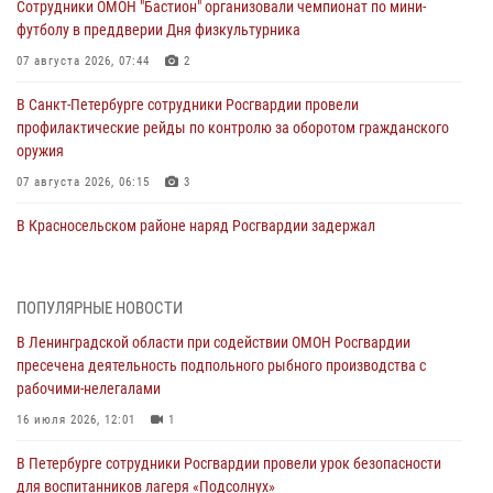
Сотрудники ОМОН "Бастион" организовали чемпионат по мини-
футболу в преддверии Дня физкультурника
07 августа 2026, 07:44
2
В Санкт-Петербурге сотрудники Росгвардии провели
профилактические рейды по контролю за оборотом гражданского
оружия
07 августа 2026, 06:15
3
В Красносельском районе наряд Росгвардии задержал
правонарушителя, угрожавшего 17-летнему подростку
травматическим оружием
06 августа 2026, 13:39
1
ПОПУЛЯРНЫЕ НОВОСТИ
В Ленинградской области при содействии ОМОН Росгвардии
В Центральном районе росгвардейцы оперативно задержали
пресечена деятельность подпольного рыбного производства с
хулигана, стрелявшего из пускового устройства рядом с жилыми
рабочими-нелегалами
домами
16 июля 2026, 12:01
1
06 августа 2026, 11:36
3
1
В Петербурге сотрудники Росгвардии провели урок безопасности
Сотрудники и военнослужащие Росгвардии обеспечили
для воспитанников лагеря «Подсолнух»
правопорядок при проведении матча "Зенит" - "Балтика"