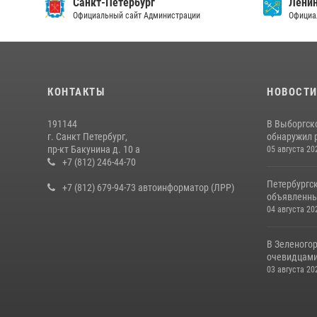
Санкт-Петербург
Ленин
Официальный сайт Администрации
Официа
КОНТАКТЫ
НОВОСТ
191144
В Выборгск
г. Санкт Петербург,
обнаружил 
пр-кт Бакунина д. 10 а
05 августа 20
+7 (812) 246-44-70
Петербургс
+7 (812) 679-94-73 автоинформатор (ЛРР)
объявленны
04 августа 20
В Зеленогор
очевидцами 
03 августа 20