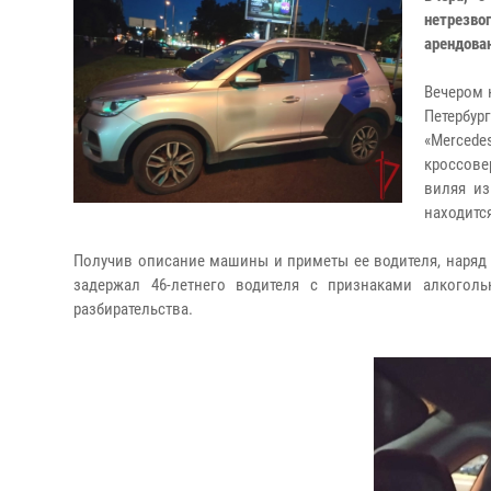
нетрезво
арендова
Вечером 
Петербур
«Merced
кроссове
виляя из
находится
Получив описание машины и приметы ее водителя, наряд
задержал 46-летнего водителя с признаками алкогол
разбирательства.