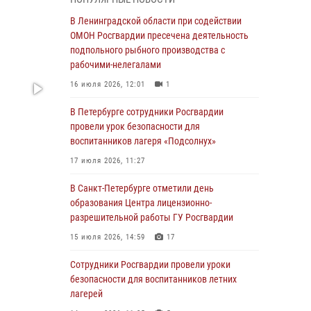
мальчика с нарушением слуха и помогли ему
вернуться домой
В Ленинградской области при содействии
ОМОН Росгвардии пресечена деятельность
03 августа 2026, 11:51
подпольного рыбного производства с
В Санкт-Петербурге при содействии СОБР
рабочими-нелегалами
Росгвардии задержаны подозреваемые в
16 июля 2026, 12:01
1
мошеннических действиях
В Петербурге сотрудники Росгвардии
03 августа 2026, 10:15
1
провели урок безопасности для
Сотрудники ГУ Росгвардии приняли участие в
воспитанников лагеря «Подсолнух»
чемпионатах Северо-Западного округа войск
17 июля 2026, 11:27
национальной гвардии РФ по спортивному и
боевому самбо
В Санкт-Петербурге отметили день
образования Центра лицензионно-
03 августа 2026, 10:07
7
1
разрешительной работы ГУ Росгвардии
В Ленобласти сотрудники ОМОН Росгвардии
15 июля 2026, 14:59
17
оказали содействие полиции в проведении
профилактического мероприятия
Сотрудники Росгвардии провели уроки
безопасности для воспитанников летних
03 августа 2026, 09:16
5
лагерей
В Петербурге сотрудники Росгвардии