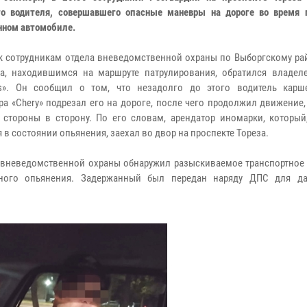
го водителя, совершавшего опасные маневры на дороге во время 
нном автомобиле.
к сотрудникам отдела вневедомственной охраны по Выборгскому рай
га, находившимся на маршруте патрулирования, обратился владе
es». Он сообщил о том, что незадолго до этого водитель карш
ра «Chery» подрезал его на дороге, после чего продолжил движение
 стороны в сторону. По его словам, арендатор иномарки, который,
 в состоянии опьянения, заехал во двор на проспекте Тореза.
 вневедомственной охраны обнаружил разыскиваемое транспортное 
ьного опьянения. Задержанный был передан наряду ДПС для д