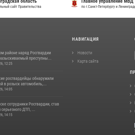
градская область
Главное управление МВД
льный сайт Правительства
по г.Санкт-Петербургу и Ленингра
И
НАВИГАЦИЯ
ом районе наряд Росгвардии
Новости
разыскиваемый преступны...
Карта сайта
26, 12:25
П
кие росгвардейцы обнаружили
й в розыск автомобиль,...
26, 14:05
ске сотрудники Росгвардии, став
серьезного ДТП, ...
26, 14:15