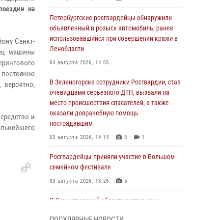
поездки на
Петербургские росгвардейцы обнаружили
объявленный в розыск автомобиль, ранее
использовавшийся при совершении кражи в
ону Санкт-
Ленобласти
лец машины
ерингового
04 августа 2026, 14:05
, постоянно
В Зеленогорске сотрудники Росгвардии, став
 вероятно,
очевидцами серьезного ДТП, вызвали на
место происшествия спасателей, а также
оказали доврачебную помощь
средство и
пострадавшим
альнейшего
03 августа 2026, 14:15
3
1
Росгвардейцы приняли участие в Большом
семейном фестивале
03 августа 2026, 13:26
5
В Ленинградской области сотрудники
Росгвардии обнаружили пропавшего
ПОПУЛЯРНЫЕ НОВОСТИ