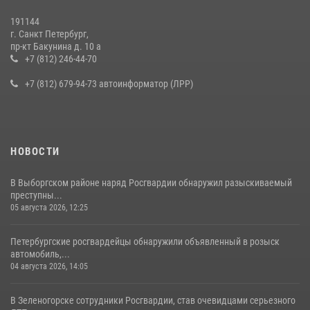
19 июля 2026, 09:24
2
191144
г. Санкт Петербург,
В Ленобласти сотрудники Росгвардии провели встречу с
пр-кт Бакунина д. 10 а
воспитанниками детского клуба «Умные каникулы»
+7 (812) 246-44-70
16 июля 2026, 10:58
2
+7 (812) 679-94-73 автоинформатор (ЛРР)
НОВОСТИ
В Выборгском районе наряд Росгвардии обнаружил разыскиваемый
преступны...
05 августа 2026, 12:25
Петербургские росгвардейцы обнаружили объявленный в розыск
автомобиль,...
04 августа 2026, 14:05
В Зеленогорске сотрудники Росгвардии, став очевидцами серьезного