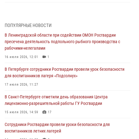
В Санкт-Петербурге при содействии СОБР Росгвардии задержаны
подозреваемые в мошеннических действиях
03 августа 2026, 10:15
1
ПОПУЛЯРНЫЕ НОВОСТИ
В Ленинградской области при содействии ОМОН Росгвардии
Сотрудники ГУ Росгвардии приняли участие в чемпионатах Северо-
пресечена деятельность подпольного рыбного производства с
Западного округа войск национальной гвардии РФ по спортивному и
рабочими-нелегалами
боевому самбо
16 июля 2026, 12:01
1
03 августа 2026, 10:07
7
1
В Петербурге сотрудники Росгвардии провели урок безопасности
В Ленобласти сотрудники ОМОН Росгвардии оказали содействие
для воспитанников лагеря «Подсолнух»
полиции в проведении профилактического мероприятия
17 июля 2026, 11:27
03 августа 2026, 09:16
5
В Санкт-Петербурге отметили день образования Центра
В Петербурге сотрудники Росгвардии обеспечили правопорядок в
лицензионно-разрешительной работы ГУ Росгвардии
День Воздушно-десантных войск
15 июля 2026, 14:59
17
02 августа 2026, 19:30
10
Сотрудники Росгвардии провели уроки безопасности для
Сотрудники Росгвардии на Пушкинской улице задержали двух
воспитанников летних лагерей
граждан, подозреваемых в попытке поджога одного из баров в
центре города