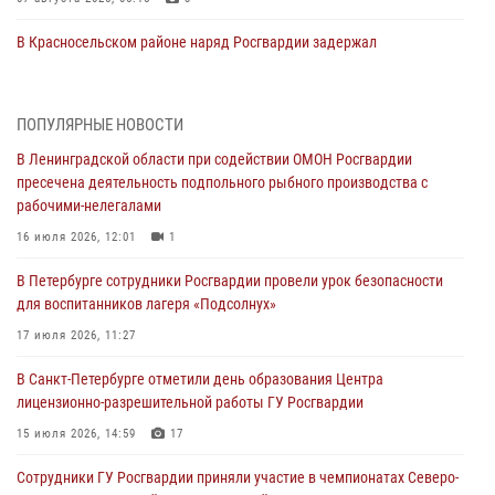
В Красносельском районе наряд Росгвардии задержал
правонарушителя, угрожавшего 17-летнему подростку
травматическим оружием
06 августа 2026, 13:39
1
ПОПУЛЯРНЫЕ НОВОСТИ
В Ленинградской области при содействии ОМОН Росгвардии
В Центральном районе росгвардейцы оперативно задержали
пресечена деятельность подпольного рыбного производства с
хулигана, стрелявшего из пускового устройства рядом с жилыми
рабочими-нелегалами
домами
16 июля 2026, 12:01
1
06 августа 2026, 11:36
3
1
В Петербурге сотрудники Росгвардии провели урок безопасности
Сотрудники и военнослужащие Росгвардии обеспечили
для воспитанников лагеря «Подсолнух»
правопорядок при проведении матча "Зенит" - "Балтика"
17 июля 2026, 11:27
06 августа 2026, 07:30
10
В Санкт-Петербурге отметили день образования Центра
В Выборгском районе наряд Росгвардии обнаружил
лицензионно-разрешительной работы ГУ Росгвардии
разыскиваемый преступный автотранспорт
15 июля 2026, 14:59
17
05 августа 2026, 12:25
2
Сотрудники ГУ Росгвардии приняли участие в чемпионатах Северо-
Петербургские росгвардейцы обнаружили объявленный в розыск