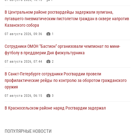
В Центральном районе росгвардейцы задержали хулигана,
пугавшего пневматическим пистолетом граждан в сквере напротив
Казанского собора
07 августа 2026, 09:36
1
Сотрудники ОМОН "Бастион" организовали чемпионат по мини-
футболу в преддверии Дня физкультурника
07 августа 2026, 07:44
2
В Санкт-Петербурге сотрудники Росгвардии провели
профилактические рейды по контролю за оборотом гражданского
оружия
07 августа 2026, 06:15
3
В Красносельском районе наряд Росгвардии задержал
правонарушителя, угрожавшего 17-летнему подростку
травматическим оружием
06 августа 2026, 13:39
1
ПОПУЛЯРНЫЕ НОВОСТИ