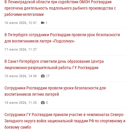
В Ленинградской области при содействии ОМОН Росгвардии
В Центральном районе росгвардейцы оперативно задержали
пресечена деятельность подпольного рыбного производства с
хулигана, стрелявшего из пускового устройства рядом с жилыми
рабочими-нелегалами
домами
16 июля 2026, 12:01
1
06 августа 2026, 11:36
3
1
В Петербурге сотрудники Росгвардии провели урок безопасности
Сотрудники и военнослужащие Росгвардии обеспечили
для воспитанников лагеря «Подсолнух»
правопорядок при проведении матча "Зенит" - "Балтика"
17 июля 2026, 11:27
06 августа 2026, 07:30
10
В Санкт-Петербурге отметили день образования Центра
В Выборгском районе наряд Росгвардии обнаружил
лицензионно-разрешительной работы ГУ Росгвардии
разыскиваемый преступный автотранспорт
15 июля 2026, 14:59
17
05 августа 2026, 12:25
2
Сотрудники Росгвардии провели уроки безопасности для
Петербургские росгвардейцы обнаружили объявленный в розыск
воспитанников летних лагерей
автомобиль, ранее использовавшийся при совершении кражи в
Ленобласти
14 июля 2026, 11:25
5
04 августа 2026, 14:05
Сотрудники ГУ Росгвардии приняли участие в чемпионатах Северо-
Западного округа войск национальной гвардии РФ по спортивному и
боевому самбо