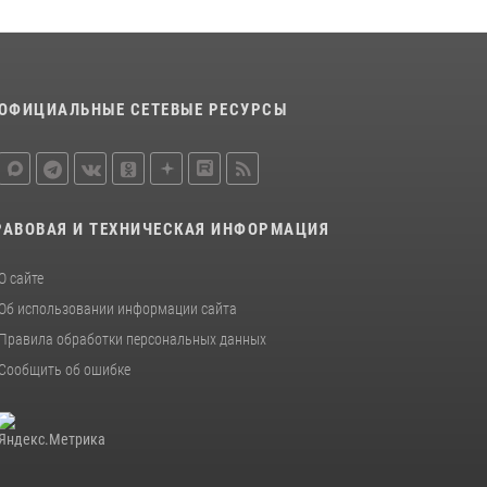
15 июля 2026, 10:50
Представитель Росгвардии принял участие в
работе круглого стола на III Международном
петербургском цифровом форуме
ОФИЦИАЛЬНЫЕ СЕТЕВЫЕ РЕСУРСЫ
19 июля 2026, 09:24
2
В Ленобласти сотрудники Росгвардии
провели встречу с воспитанниками детского
клуба «Умные каникулы»
РАВОВАЯ И ТЕХНИЧЕСКАЯ ИНФОРМАЦИЯ
16 июля 2026, 10:58
2
О сайте
Об использовании информации сайта
Правила обработки персональных данных
Сообщить об ошибке