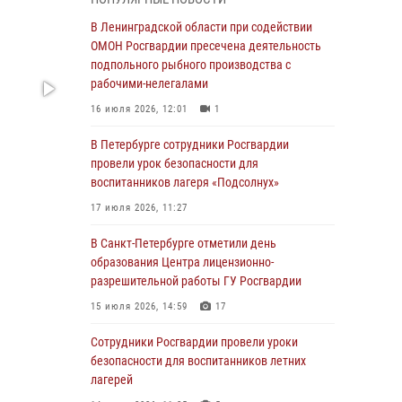
В Красносельском районе наряд Росгвардии
В Ленинградской области при содействии
задержал правонарушителя, угрожавшего 17-
ОМОН Росгвардии пресечена деятельность
летнему подростку травматическим оружием
подпольного рыбного производства с
рабочими-нелегалами
06 августа 2026, 13:39
1
16 июля 2026, 12:01
1
В Центральном районе росгвардейцы
оперативно задержали хулигана,
В Петербурге сотрудники Росгвардии
стрелявшего из пускового устройства рядом
провели урок безопасности для
с жилыми домами
воспитанников лагеря «Подсолнух»
06 августа 2026, 11:36
3
1
17 июля 2026, 11:27
Сотрудники и военнослужащие Росгвардии
В Санкт-Петербурге отметили день
обеспечили правопорядок при проведении
образования Центра лицензионно-
матча "Зенит" - "Балтика"
разрешительной работы ГУ Росгвардии
06 августа 2026, 07:30
10
15 июля 2026, 14:59
17
В Выборгском районе наряд Росгвардии
Сотрудники Росгвардии провели уроки
обнаружил разыскиваемый преступный
безопасности для воспитанников летних
автотранспорт
лагерей