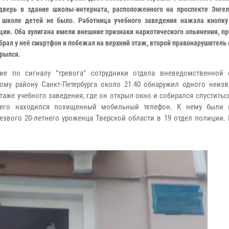
дверь в здание школы-интерната, расположенного на проспекте Энгел
 школе детей не было. Работница учебного заведения нажала кнопк
ции. Оба хулигана имели внешние признаки наркотического опьянения, пр
обрал у неё смартфон и побежал на верхний этаж, второй правонарушител
крылся.
ие по сигналу "тревога" сотрудники отдела вневедомственной
ому району Санкт-Петербурга около 21.40 обнаружил одного неизв
этаже учебного заведения, где он открыл окно и собирался спуститьс
него находился похищенный мобильный телефон. К нему были 
звого 20-летнего уроженца Тверской области в 19 отдел полиции. 