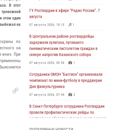
ьса. В этот
ГУ Росгвардии в эфире "Радио России". 7
у тревожной
августа
и этом один
ь выбежал на
07 августа 2026, 10:15
1
В Центральном районе росгвардейцы
 охраны по
задержали хулигана, пугавшего
естного на
пневматическим пистолетом граждан в
я вниз. При
сквере напротив Казанского собора
применены
07 августа 2026, 09:36
1
Выясняется
Сотрудники ОМОН "Бастион" организовали
чемпионат по мини-футболу в преддверии
Дня физкультурника
07 августа 2026, 07:44
2
В Санкт-Петербурге сотрудники Росгвардии
провели профилактические рейды по
контролю за оборотом гражданского оружия
07 августа 2026, 06:15
3
ПОПУЛЯРНЫЕ НОВОСТИ