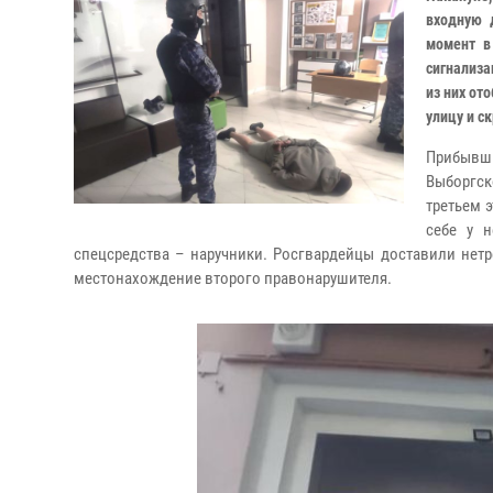
входную 
момент в
сигнализа
из них от
улицу и с
Прибывш
Выборгск
третьем 
себе у 
спецсредства – наручники.
Росгвардейцы доставили нетре
местонахождение второго правонарушителя.