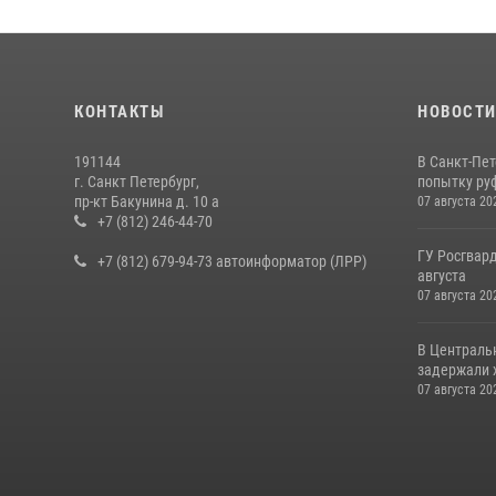
КОНТАКТЫ
НОВОСТ
191144
В Санкт-Пе
г. Санкт Петербург,
попытку руф
пр-кт Бакунина д. 10 а
07 августа 20
+7 (812) 246-44-70
ГУ Росгвард
+7 (812) 679-94-73 автоинформатор (ЛРР)
августа
07 августа 20
В Централь
задержали х
07 августа 20