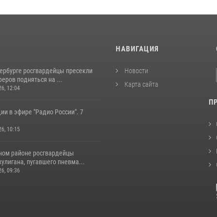
И
НАВИГАЦИЯ
тербурге росгвардейцы пресекли
Новости
еров подняться на ...
Карта сайта
26, 12:04
П
ии в эфире "Радио России". 7
26, 10:15
ном районе росгвардейцы
улигана, пугавшего пневма...
26, 09:36