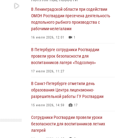
В Красносельском районе наряд Росгвардии
В Ленинградской области при содействии
задержал правонарушителя, угрожавшего 17-
ОМОН Росгвардии пресечена деятельность
летнему подростку травматическим оружием
подпольного рыбного производства с
рабочими-нелегалами
06 августа 2026, 13:39
1
16 июля 2026, 12:01
1
В Центральном районе росгвардейцы
оперативно задержали хулигана,
В Петербурге сотрудники Росгвардии
стрелявшего из пускового устройства рядом
провели урок безопасности для
с жилыми домами
воспитанников лагеря «Подсолнух»
06 августа 2026, 11:36
3
1
17 июля 2026, 11:27
Сотрудники и военнослужащие Росгвардии
В Санкт-Петербурге отметили день
обеспечили правопорядок при проведении
образования Центра лицензионно-
матча "Зенит" - "Балтика"
разрешительной работы ГУ Росгвардии
06 августа 2026, 07:30
10
15 июля 2026, 14:59
17
В Выборгском районе наряд Росгвардии
Сотрудники Росгвардии провели уроки
обнаружил разыскиваемый преступный
безопасности для воспитанников летних
автотранспорт
лагерей