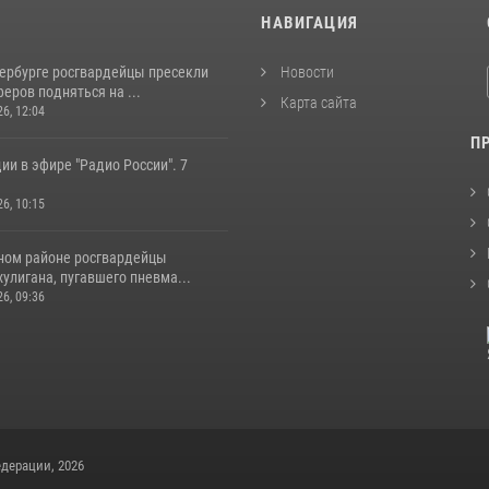
И
НАВИГАЦИЯ
тербурге росгвардейцы пресекли
Новости
еров подняться на ...
Карта сайта
26, 12:04
П
ии в эфире "Радио России". 7
26, 10:15
ном районе росгвардейцы
улигана, пугавшего пневма...
26, 09:36
дерации, 2026