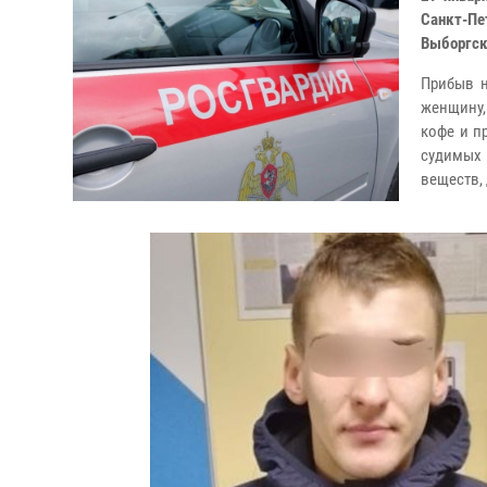
Санкт-Пе
Выборгск
Прибыв н
женщину,
кофе и п
судимых 
веществ,