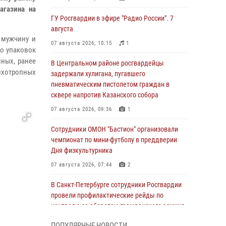
агазина на
ГУ Росгвардии в эфире "Радио России". 7
августа
 мужчину и
07 августа 2026, 10:15
1
ко упаковок
ных, ранее
В Центральном районе росгвардейцы
сихотропных
задержали хулигана, пугавшего
пневматическим пистолетом граждан в
сквере напротив Казанского собора
07 августа 2026, 09:36
1
Сотрудники ОМОН "Бастион" организовали
чемпионат по мини-футболу в преддверии
Дня физкультурника
07 августа 2026, 07:44
2
В Санкт-Петербурге сотрудники Росгвардии
провели профилактические рейды по
контролю за оборотом гражданского оружия
07 августа 2026, 06:15
3
ПОПУЛЯРНЫЕ НОВОСТИ