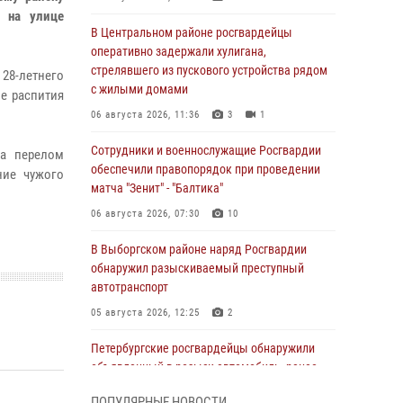
ы на улице
В Центральном районе росгвардейцы
оперативно задержали хулигана,
стрелявшего из пускового устройства рядом
28-летнего
с жилыми домами
е распития
06 августа 2026, 11:36
3
1
Сотрудники и военнослужащие Росгвардии
на перелом
обеспечили правопорядок при проведении
ние чужого
матча "Зенит" - "Балтика"
06 августа 2026, 07:30
10
В Выборгском районе наряд Росгвардии
обнаружил разыскиваемый преступный
автотранспорт
05 августа 2026, 12:25
2
Петербургские росгвардейцы обнаружили
объявленный в розыск автомобиль, ранее
использовавшийся при совершении кражи в
ПОПУЛЯРНЫЕ НОВОСТИ