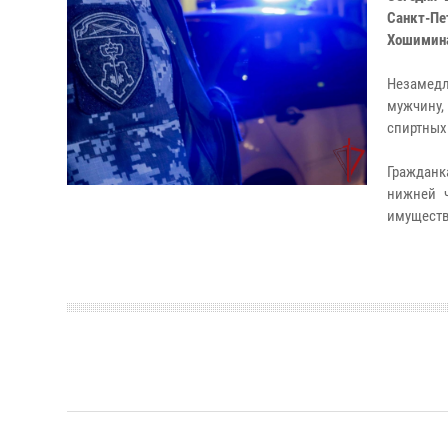
Санкт-П
Хошимина
Незамедл
мужчину,
спиртных
Граждан
нижней ч
имущества