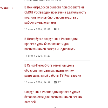
Ленобласти
ующая →
В Ленинградской области при содействии
04 августа 2026, 14:05
ОМОН Росгвардии пресечена деятельность
В Зеленогорске сотрудники Росгвардии, став
подпольного рыбного производства с
очевидцами серьезного ДТП, вызвали на
рабочими-нелегалами
место происшествия спасателей, а также
16 июля 2026, 12:01
1
оказали доврачебную помощь
пострадавшим
В Петербурге сотрудники Росгвардии
провели урок безопасности для
03 августа 2026, 14:15
3
1
воспитанников лагеря «Подсолнух»
Росгвардейцы приняли участие в Большом
17 июля 2026, 11:27
семейном фестивале
В Санкт-Петербурге отметили день
03 августа 2026, 13:26
5
образования Центра лицензионно-
В Ленинградской области сотрудники
разрешительной работы ГУ Росгвардии
Росгвардии обнаружили пропавшего
15 июля 2026, 14:59
17
мальчика с нарушением слуха и помогли ему
вернуться домой
Сотрудники Росгвардии провели уроки
безопасности для воспитанников летних
03 августа 2026, 11:51
лагерей
В Санкт-Петербурге при содействии СОБР