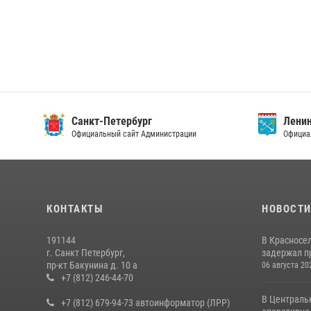
ург
Ленинградская область
 Администрации
Официальный сайт Правительства
КОНТАКТЫ
НОВОСТ
191144
В Красносе
г. Санкт Петербург,
задержал пр
пр-кт Бакунина д. 10 а
06 августа 20
+7 (812) 246-44-70
В Централь
+7 (812) 679-94-73 автоинформатор (ЛРР)