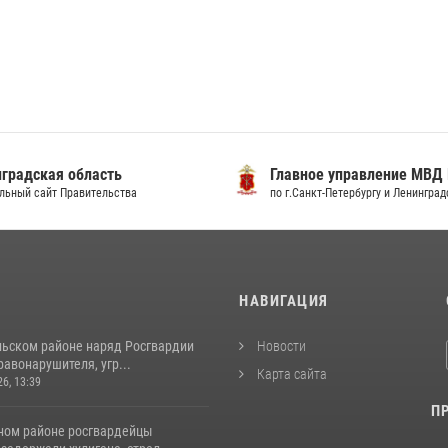
Главное управление МВД России
ГСУ След
по г.Санкт-Петербургу и Ленинградской области
по г.Санкт-П
И
НАВИГАЦИЯ
льском районе наряд Росгвардии
Новости
авонарушителя, угр...
Карта сайта
26, 13:39
П
ном районе росгвардейцы