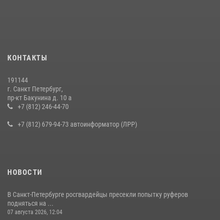
В Калининском районе сотрудники Росгвардии задержали
правонарушителя, избившего посетителя бара
15 июля 2026, 10:50
Представитель Росгвардии принял участие в работе круглого стола
КОНТАКТЫ
на III Международном петербургском цифровом форуме
19 июля 2026, 09:24
2
191144
г. Санкт Петербург,
В Ленобласти сотрудники Росгвардии провели встречу с
пр-кт Бакунина д. 10 а
воспитанниками детского клуба «Умные каникулы»
+7 (812) 246-44-70
16 июля 2026, 10:58
2
+7 (812) 679-94-73 автоинформатор (ЛРР)
НОВОСТИ
В Санкт-Петербурге росгвардейцы пресекли попытку руферов
подняться на ...
07 августа 2026, 12:04