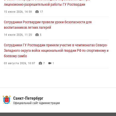
лицензионно-разрешительной работы ГУ Росгвардии
разыскиваемый преступный автотранспорт
15 июля 2026, 14:59
17
05 августа 2026, 12:25
2
Сотрудники Росгвардии провели уроки безопасности для
Петербургские росгвардейцы обнаружили объявленный в розыск
воспитанников летних лагерей
автомобиль, ранее использовавшийся при совершении кражи в
Ленобласти
14 июля 2026, 11:25
5
04 августа 2026, 14:05
Сотрудники ГУ Росгвардии приняли участие в чемпионатах Северо-
Западного округа войск национальной гвардии РФ по спортивному и
боевому самбо
03 августа 2026, 10:07
7
1
В Центральном районе наряд Росгвардии задержал рецидивиста,
ограбившего прохожего
17 июля 2026, 11:35
2
В Красногвардейском районе росгвардейцы задержали хулигана,
Санкт-Петербург
угрожавшего мужчине пневматическим пистолетом
Официальный сайт Администрации
16 июля 2026, 15:25