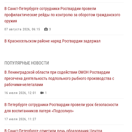
В Санкт-Петербурге сотрудники Росгвардии провели
профилактические рейды по контролю за оборотом гражданского
оружия
07 августа 2026, 06:15
3
В Красносельском районе наряд Росгвардии задержал
правонарушителя, угрожавшего 17-летнему подростку
травматическим оружием
06 августа 2026, 13:39
1
ПОПУЛЯРНЫЕ НОВОСТИ
В Ленинградской области при содействии ОМОН Росгвардии
В Центральном районе росгвардейцы оперативно задержали
пресечена деятельность подпольного рыбного производства с
хулигана, стрелявшего из пускового устройства рядом с жилыми
рабочими-нелегалами
домами
16 июля 2026, 12:01
1
06 августа 2026, 11:36
3
1
В Петербурге сотрудники Росгвардии провели урок безопасности
Сотрудники и военнослужащие Росгвардии обеспечили
для воспитанников лагеря «Подсолнух»
правопорядок при проведении матча "Зенит" - "Балтика"
17 июля 2026, 11:27
06 августа 2026, 07:30
10
В Санкт-Петербурге отметили день образования Центра
В Выборгском районе наряд Росгвардии обнаружил