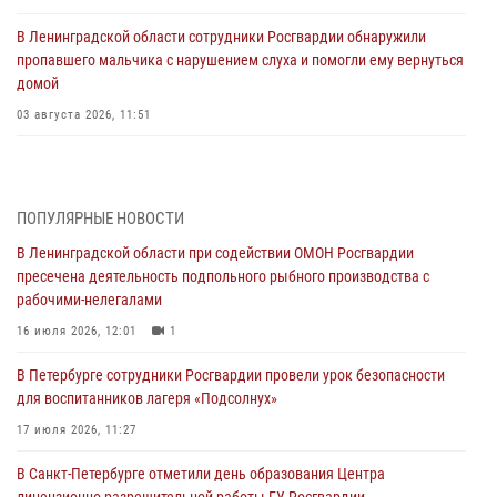
В Ленинградской области сотрудники Росгвардии обнаружили
пропавшего мальчика с нарушением слуха и помогли ему вернуться
домой
03 августа 2026, 11:51
В Санкт-Петербурге при содействии СОБР Росгвардии задержаны
подозреваемые в мошеннических действиях
03 августа 2026, 10:15
1
ПОПУЛЯРНЫЕ НОВОСТИ
В Ленинградской области при содействии ОМОН Росгвардии
Сотрудники ГУ Росгвардии приняли участие в чемпионатах Северо-
пресечена деятельность подпольного рыбного производства с
Западного округа войск национальной гвардии РФ по спортивному и
рабочими-нелегалами
боевому самбо
16 июля 2026, 12:01
1
03 августа 2026, 10:07
7
1
В Петербурге сотрудники Росгвардии провели урок безопасности
В Ленобласти сотрудники ОМОН Росгвардии оказали содействие
для воспитанников лагеря «Подсолнух»
полиции в проведении профилактического мероприятия
17 июля 2026, 11:27
03 августа 2026, 09:16
5
В Санкт-Петербурге отметили день образования Центра
В Петербурге сотрудники Росгвардии обеспечили правопорядок в
лицензионно-разрешительной работы ГУ Росгвардии