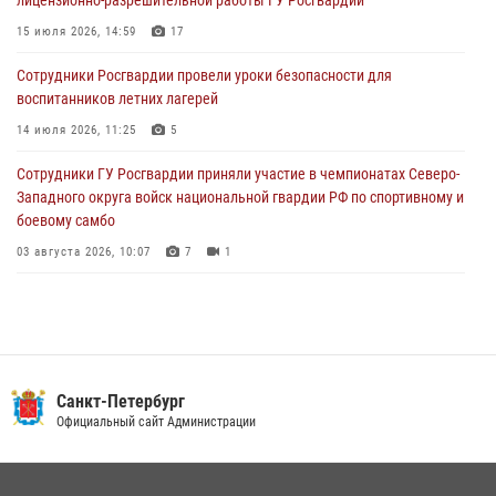
День Воздушно-десантных войск
15 июля 2026, 14:59
17
02 августа 2026, 19:30
10
Сотрудники Росгвардии провели уроки безопасности для
Сотрудники Росгвардии на Пушкинской улице задержали двух
воспитанников летних лагерей
граждан, подозреваемых в попытке поджога одного из баров в
центре города
14 июля 2026, 11:25
5
02 августа 2026, 11:39
3
Сотрудники ГУ Росгвардии приняли участие в чемпионатах Северо-
Западного округа войск национальной гвардии РФ по спортивному и
боевому самбо
03 августа 2026, 10:07
7
1
В Центральном районе наряд Росгвардии задержал рецидивиста,
ограбившего прохожего
17 июля 2026, 11:35
2
В Красногвардейском районе росгвардейцы задержали хулигана,
Санкт-Петербург
угрожавшего мужчине пневматическим пистолетом
Официальный сайт Администрации
16 июля 2026, 15:25
В Калининском районе сотрудники Росгвардии задержали