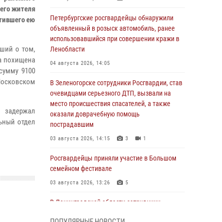
него жителя
Петербургские росгвардейцы обнаружили
атившего ею
объявленный в розыск автомобиль, ранее
использовавшийся при совершении кражи в
ший о том,
Ленобласти
ла похищена
04 августа 2026, 14:05
сумму 9100
Московском
В Зеленогорске сотрудники Росгвардии, став
очевидцами серьезного ДТП, вызвали на
место происшествия спасателей, а также
 задержал
оказали доврачебную помощь
ьный отдел
пострадавшим
03 августа 2026, 14:15
3
1
Росгвардейцы приняли участие в Большом
семейном фестивале
03 августа 2026, 13:26
5
В Ленинградской области сотрудники
Росгвардии обнаружили пропавшего
ПОПУЛЯРНЫЕ НОВОСТИ