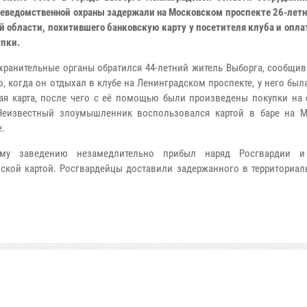
неведомственной охраны задержали на Московском проспекте 26-лет
й области, похитившего банковскую карту у посетителя клуба и опл
упки.
хранительные органы обратился 44-летний житель Выборга, сообщив
ю, когда он отдыхал в клубе на Ленинградском проспекте, у него бы
ая карта, после чего с её помощью были произведены покупки на 
 Неизвестный злоумышленник воспользовался картой в баре на 
е.
му заведению незамедлительно прибыл наряд Росгвардии и
ской картой. Росгвардейцы доставили задержанного в территориал