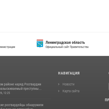
нградская область
Главное управление МВД
льный сайт Правительства
по г.Санкт-Петербургу и Ленингра
И
НАВИГАЦИЯ
ом районе наряд Росгвардии
Новости
разыскиваемый преступны...
Карта сайта
26, 12:25
П
кие росгвардейцы обнаружили