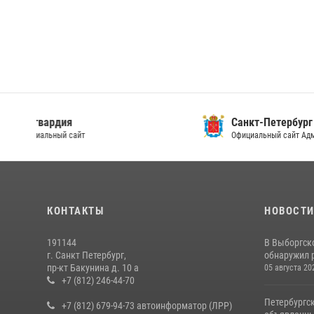
Санкт-Петербург
Лени
Официальный сайт Администрации
Официа
КОНТАКТЫ
НОВОСТ
191144
В Выборгск
г. Санкт Петербург,
обнаружил 
пр-кт Бакунина д. 10 а
05 августа 20
+7 (812) 246-44-70
Петербургс
+7 (812) 679-94-73 автоинформатор (ЛРР)