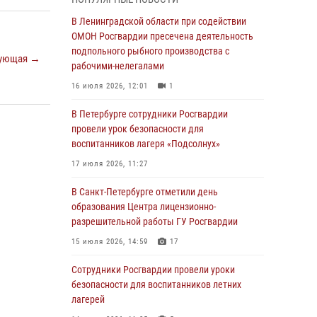
мальчика с нарушением слуха и помогли ему
вернуться домой
В Ленинградской области при содействии
ОМОН Росгвардии пресечена деятельность
03 августа 2026, 11:51
подпольного рыбного производства с
ующая →
В Санкт-Петербурге при содействии СОБР
рабочими-нелегалами
Росгвардии задержаны подозреваемые в
16 июля 2026, 12:01
1
мошеннических действиях
В Петербурге сотрудники Росгвардии
03 августа 2026, 10:15
1
провели урок безопасности для
Сотрудники ГУ Росгвардии приняли участие в
воспитанников лагеря «Подсолнух»
чемпионатах Северо-Западного округа войск
17 июля 2026, 11:27
национальной гвардии РФ по спортивному и
боевому самбо
В Санкт-Петербурге отметили день
образования Центра лицензионно-
03 августа 2026, 10:07
7
1
разрешительной работы ГУ Росгвардии
В Ленобласти сотрудники ОМОН Росгвардии
15 июля 2026, 14:59
17
оказали содействие полиции в проведении
профилактического мероприятия
Сотрудники Росгвардии провели уроки
безопасности для воспитанников летних
03 августа 2026, 09:16
5
лагерей
В Петербурге сотрудники Росгвардии