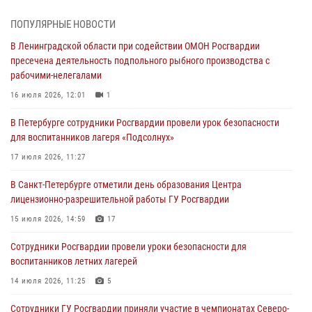
В Зеленогорске сотрудники Росгвардии, став очевидцами
серьезного ДТП, вызвали на место происшествия спасателей, а
ПОПУЛЯРНЫЕ НОВОСТИ
также оказали доврачебную помощь пострадавшим
В Ленинградской области при содействии ОМОН Росгвардии
03 августа 2026, 14:15
3
1
пресечена деятельность подпольного рыбного производства с
рабочими-нелегалами
Росгвардейцы приняли участие в Большом семейном фестивале
16 июля 2026, 12:01
1
03 августа 2026, 13:26
5
В Петербурге сотрудники Росгвардии провели урок безопасности
В Ленинградской области сотрудники Росгвардии обнаружили
для воспитанников лагеря «Подсолнух»
пропавшего мальчика с нарушением слуха и помогли ему вернуться
домой
17 июля 2026, 11:27
03 августа 2026, 11:51
В Санкт-Петербурге отметили день образования Центра
лицензионно-разрешительной работы ГУ Росгвардии
В Санкт-Петербурге при содействии СОБР Росгвардии задержаны
подозреваемые в мошеннических действиях
15 июля 2026, 14:59
17
03 августа 2026, 10:15
1
Сотрудники Росгвардии провели уроки безопасности для
воспитанников летних лагерей
Сотрудники ГУ Росгвардии приняли участие в чемпионатах Северо-
Западного округа войск национальной гвардии РФ по спортивному и
14 июля 2026, 11:25
5
боевому самбо
Сотрудники ГУ Росгвардии приняли участие в чемпионатах Северо-