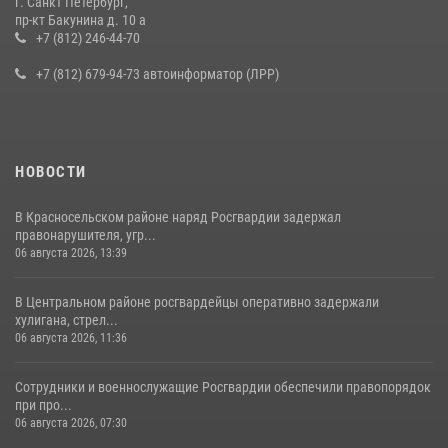
г. Санкт Петербург,
В Ленобласти сотрудники Росгвардии провели встречу с
пр-кт Бакунина д. 10 а
воспитанниками детского клуба «Умные каникулы»
+7 (812) 246-44-70
16 июля 2026, 10:58
2
+7 (812) 679-94-73 автоинформатор (ЛРР)
НОВОСТИ
В Красносельском районе наряд Росгвардии задержал
правонарушителя, угр...
06 августа 2026, 13:39
В Центральном районе росгвардейцы оперативно задержали
хулигана, стрел...
06 августа 2026, 11:36
Сотрудники и военнослужащие Росгвардии обеспечили правопорядок
при про...
06 августа 2026, 07:30