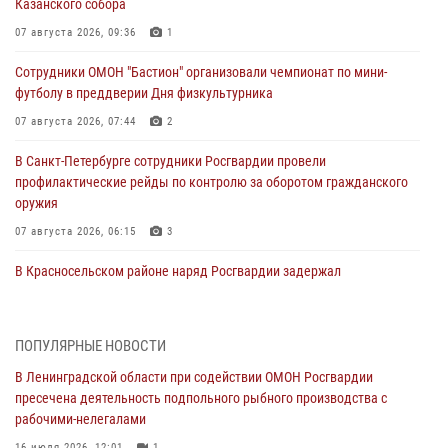
Казанского собора
07 августа 2026, 09:36
1
Сотрудники ОМОН "Бастион" организовали чемпионат по мини-
футболу в преддверии Дня физкультурника
07 августа 2026, 07:44
2
В Санкт-Петербурге сотрудники Росгвардии провели
профилактические рейды по контролю за оборотом гражданского
оружия
07 августа 2026, 06:15
3
В Красносельском районе наряд Росгвардии задержал
правонарушителя, угрожавшего 17-летнему подростку
травматическим оружием
06 августа 2026, 13:39
1
ПОПУЛЯРНЫЕ НОВОСТИ
В Ленинградской области при содействии ОМОН Росгвардии
В Центральном районе росгвардейцы оперативно задержали
пресечена деятельность подпольного рыбного производства с
хулигана, стрелявшего из пускового устройства рядом с жилыми
рабочими-нелегалами
домами
16 июля 2026, 12:01
1