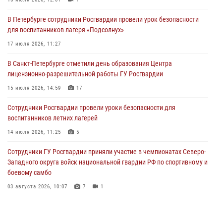
06 августа 2026, 11:36
3
1
В Петербурге сотрудники Росгвардии провели урок безопасности
Сотрудники и военнослужащие Росгвардии обеспечили
для воспитанников лагеря «Подсолнух»
правопорядок при проведении матча "Зенит" - "Балтика"
17 июля 2026, 11:27
06 августа 2026, 07:30
10
В Санкт-Петербурге отметили день образования Центра
В Выборгском районе наряд Росгвардии обнаружил
лицензионно-разрешительной работы ГУ Росгвардии
разыскиваемый преступный автотранспорт
15 июля 2026, 14:59
17
05 августа 2026, 12:25
2
Сотрудники Росгвардии провели уроки безопасности для
Петербургские росгвардейцы обнаружили объявленный в розыск
воспитанников летних лагерей
автомобиль, ранее использовавшийся при совершении кражи в
Ленобласти
14 июля 2026, 11:25
5
04 августа 2026, 14:05
Сотрудники ГУ Росгвардии приняли участие в чемпионатах Северо-
Западного округа войск национальной гвардии РФ по спортивному и
боевому самбо
03 августа 2026, 10:07
7
1
В Центральном районе наряд Росгвардии задержал рецидивиста,
ограбившего прохожего