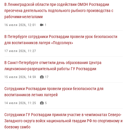
В Ленинградской области при содействии ОМОН Росгвардии
В Центральном районе росгвардейцы оперативно задержали
пресечена деятельность подпольного рыбного производства с
хулигана, стрелявшего из пускового устройства рядом с жилыми
рабочими-нелегалами
домами
16 июля 2026, 12:01
1
06 августа 2026, 11:36
3
1
В Петербурге сотрудники Росгвардии провели урок безопасности
Сотрудники и военнослужащие Росгвардии обеспечили
для воспитанников лагеря «Подсолнух»
правопорядок при проведении матча "Зенит" - "Балтика"
17 июля 2026, 11:27
06 августа 2026, 07:30
10
В Санкт-Петербурге отметили день образования Центра
В Выборгском районе наряд Росгвардии обнаружил
лицензионно-разрешительной работы ГУ Росгвардии
разыскиваемый преступный автотранспорт
15 июля 2026, 14:59
17
05 августа 2026, 12:25
2
Сотрудники Росгвардии провели уроки безопасности для
Петербургские росгвардейцы обнаружили объявленный в розыск
воспитанников летних лагерей
автомобиль, ранее использовавшийся при совершении кражи в
Ленобласти
14 июля 2026, 11:25
5
04 августа 2026, 14:05
Сотрудники ГУ Росгвардии приняли участие в чемпионатах Северо-
Западного округа войск национальной гвардии РФ по спортивному и
боевому самбо