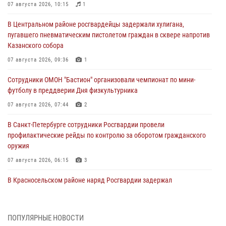
07 августа 2026, 10:15
1
В Центральном районе росгвардейцы задержали хулигана,
пугавшего пневматическим пистолетом граждан в сквере напротив
Казанского собора
07 августа 2026, 09:36
1
Сотрудники ОМОН "Бастион" организовали чемпионат по мини-
футболу в преддверии Дня физкультурника
07 августа 2026, 07:44
2
В Санкт-Петербурге сотрудники Росгвардии провели
профилактические рейды по контролю за оборотом гражданского
оружия
07 августа 2026, 06:15
3
В Красносельском районе наряд Росгвардии задержал
правонарушителя, угрожавшего 17-летнему подростку
травматическим оружием
06 августа 2026, 13:39
1
ПОПУЛЯРНЫЕ НОВОСТИ