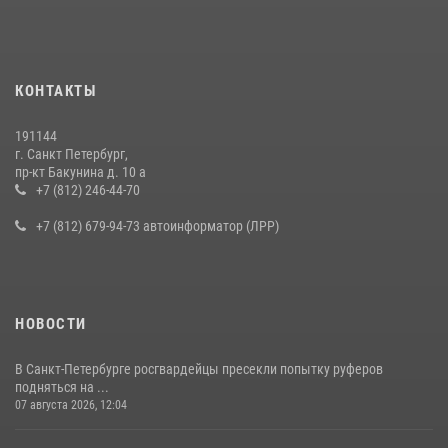
правонарушителя, избившего посетителя бара
15 июля 2026, 10:50
Представитель Росгвардии принял участие в работе круглого стола
КОНТАКТЫ
на III Международном петербургском цифровом форуме
19 июля 2026, 09:24
2
191144
г. Санкт Петербург,
В Ленобласти сотрудники Росгвардии провели встречу с
пр-кт Бакунина д. 10 а
воспитанниками детского клуба «Умные каникулы»
+7 (812) 246-44-70
16 июля 2026, 10:58
2
+7 (812) 679-94-73 автоинформатор (ЛРР)
НОВОСТИ
В Санкт-Петербурге росгвардейцы пресекли попытку руферов
подняться на ...
07 августа 2026, 12:04