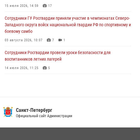
15 июля 2026, 14:59
17
05 августа 2026, 12:25
2
Сотрудники ГУ Росгвардии приняли участие в чемпионатах Северо-
Петербургские росгвардейцы обнаружили объявленный в розыск
Западного округа войск национальной гвардии РФ по спортивному и
автомобиль, ранее использовавшийся при совершении кражи в
боевому самбо
Ленобласти
03 августа 2026, 10:07
7
1
04 августа 2026, 14:05
Сотрудники Росгвардии провели уроки безопасности для
воспитанников летних лагерей
14 июля 2026, 11:25
5
В Центральном районе наряд Росгвардии задержал рецидивиста,
ограбившего прохожего
17 июля 2026, 11:35
2
В Красногвардейском районе росгвардейцы задержали хулигана,
Санкт-Петербург
угрожавшего мужчине пневматическим пистолетом
Официальный сайт Администрации
16 июля 2026, 15:25
В Калининском районе сотрудники Росгвардии задержали