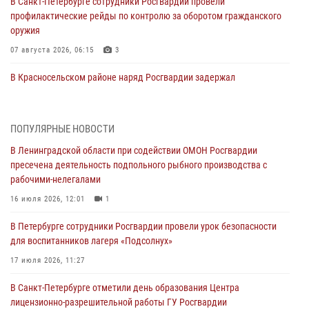
В Санкт-Петербурге сотрудники Росгвардии провели
профилактические рейды по контролю за оборотом гражданского
оружия
07 августа 2026, 06:15
3
В Красносельском районе наряд Росгвардии задержал
правонарушителя, угрожавшего 17-летнему подростку
травматическим оружием
06 августа 2026, 13:39
1
ПОПУЛЯРНЫЕ НОВОСТИ
В Ленинградской области при содействии ОМОН Росгвардии
В Центральном районе росгвардейцы оперативно задержали
пресечена деятельность подпольного рыбного производства с
хулигана, стрелявшего из пускового устройства рядом с жилыми
рабочими-нелегалами
домами
16 июля 2026, 12:01
1
06 августа 2026, 11:36
3
1
В Петербурге сотрудники Росгвардии провели урок безопасности
Сотрудники и военнослужащие Росгвардии обеспечили
для воспитанников лагеря «Подсолнух»
правопорядок при проведении матча "Зенит" - "Балтика"
17 июля 2026, 11:27
06 августа 2026, 07:30
10
В Санкт-Петербурге отметили день образования Центра
В Выборгском районе наряд Росгвардии обнаружил
лицензионно-разрешительной работы ГУ Росгвардии
разыскиваемый преступный автотранспорт