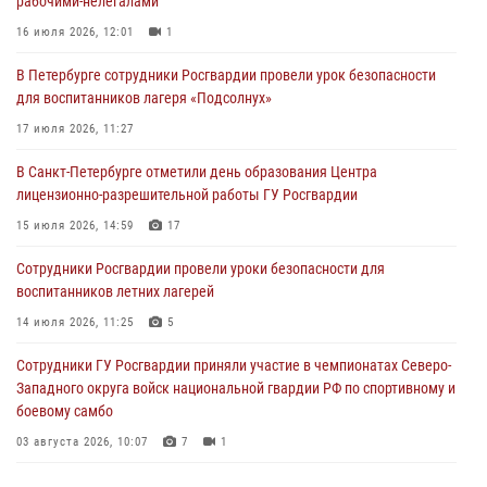
рабочими-нелегалами
Росгвардейцы приняли участие в Большом семейном фестивале
16 июля 2026, 12:01
1
03 августа 2026, 13:26
5
В Петербурге сотрудники Росгвардии провели урок безопасности
В Ленинградской области сотрудники Росгвардии обнаружили
для воспитанников лагеря «Подсолнух»
пропавшего мальчика с нарушением слуха и помогли ему вернуться
домой
17 июля 2026, 11:27
03 августа 2026, 11:51
В Санкт-Петербурге отметили день образования Центра
лицензионно-разрешительной работы ГУ Росгвардии
В Санкт-Петербурге при содействии СОБР Росгвардии задержаны
подозреваемые в мошеннических действиях
15 июля 2026, 14:59
17
03 августа 2026, 10:15
1
Сотрудники Росгвардии провели уроки безопасности для
воспитанников летних лагерей
Сотрудники ГУ Росгвардии приняли участие в чемпионатах Северо-
Западного округа войск национальной гвардии РФ по спортивному и
14 июля 2026, 11:25
5
боевому самбо
Сотрудники ГУ Росгвардии приняли участие в чемпионатах Северо-
03 августа 2026, 10:07
7
1
Западного округа войск национальной гвардии РФ по спортивному и
боевому самбо
03 августа 2026, 10:07
7
1
В Центральном районе наряд Росгвардии задержал рецидивиста,