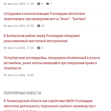
06 августа 2026, 11:36
3
1
Сотрудники и военнослужащие Росгвардии обеспечили
правопорядок при проведении матча "Зенит" - "Балтика"
06 августа 2026, 07:30
10
В Выборгском районе наряд Росгвардии обнаружил
разыскиваемый преступный автотранспорт
05 августа 2026, 12:25
2
Петербургские росгвардейцы обнаружили объявленный в розыск
автомобиль, ранее использовавшийся при совершении кражи в
Ленобласти
04 августа 2026, 14:05
В Зеленогорске сотрудники Росгвардии, став очевидцами
серьезного ДТП, вызвали на место происшествия спасателей, а
ПОПУЛЯРНЫЕ НОВОСТИ
также оказали доврачебную помощь пострадавшим
В Ленинградской области при содействии ОМОН Росгвардии
03 августа 2026, 14:15
3
1
пресечена деятельность подпольного рыбного производства с