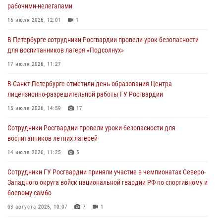
рабочими-нелегалами
домами
16 июля 2026, 12:01
1
06 августа 2026, 11:36
3
1
В Петербурге сотрудники Росгвардии провели урок безопасности
Сотрудники и военнослужащие Росгвардии обеспечили
для воспитанников лагеря «Подсолнух»
правопорядок при проведении матча "Зенит" - "Балтика"
17 июля 2026, 11:27
06 августа 2026, 07:30
10
В Санкт-Петербурге отметили день образования Центра
В Выборгском районе наряд Росгвардии обнаружил
лицензионно-разрешительной работы ГУ Росгвардии
разыскиваемый преступный автотранспорт
15 июля 2026, 14:59
17
05 августа 2026, 12:25
2
Сотрудники Росгвардии провели уроки безопасности для
Петербургские росгвардейцы обнаружили объявленный в розыск
воспитанников летних лагерей
автомобиль, ранее использовавшийся при совершении кражи в
Ленобласти
14 июля 2026, 11:25
5
04 августа 2026, 14:05
Сотрудники ГУ Росгвардии приняли участие в чемпионатах Северо-
Западного округа войск национальной гвардии РФ по спортивному и
боевому самбо
03 августа 2026, 10:07
7
1