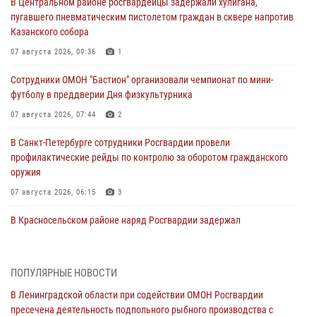
В Центральном районе росгвардейцы задержали хулигана,
пугавшего пневматическим пистолетом граждан в сквере напротив
Казанского собора
07 августа 2026, 09:36
1
Сотрудники ОМОН "Бастион" организовали чемпионат по мини-
футболу в преддверии Дня физкультурника
07 августа 2026, 07:44
2
В Санкт-Петербурге сотрудники Росгвардии провели
профилактические рейды по контролю за оборотом гражданского
оружия
07 августа 2026, 06:15
3
В Красносельском районе наряд Росгвардии задержал
правонарушителя, угрожавшего 17-летнему подростку
травматическим оружием
06 августа 2026, 13:39
1
ПОПУЛЯРНЫЕ НОВОСТИ
В Ленинградской области при содействии ОМОН Росгвардии
В Центральном районе росгвардейцы оперативно задержали
пресечена деятельность подпольного рыбного производства с
хулигана, стрелявшего из пускового устройства рядом с жилыми