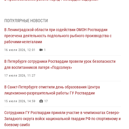
правонарушителя, угрожавшего 17-летнему подростку
травматическим оружием
06 августа 2026, 13:39
1
ПОПУЛЯРНЫЕ НОВОСТИ
В Ленинградской области при содействии ОМОН Росгвардии
В Центральном районе росгвардейцы оперативно задержали
пресечена деятельность подпольного рыбного производства с
хулигана, стрелявшего из пускового устройства рядом с жилыми
рабочими-нелегалами
домами
16 июля 2026, 12:01
1
06 августа 2026, 11:36
3
1
В Петербурге сотрудники Росгвардии провели урок безопасности
Сотрудники и военнослужащие Росгвардии обеспечили
для воспитанников лагеря «Подсолнух»
правопорядок при проведении матча "Зенит" - "Балтика"
17 июля 2026, 11:27
06 августа 2026, 07:30
10
В Санкт-Петербурге отметили день образования Центра
В Выборгском районе наряд Росгвардии обнаружил
лицензионно-разрешительной работы ГУ Росгвардии
разыскиваемый преступный автотранспорт
15 июля 2026, 14:59
17
05 августа 2026, 12:25
2
Сотрудники ГУ Росгвардии приняли участие в чемпионатах Северо-
Петербургские росгвардейцы обнаружили объявленный в розыск
Западного округа войск национальной гвардии РФ по спортивному и
автомобиль, ранее использовавшийся при совершении кражи в
боевому самбо
Ленобласти