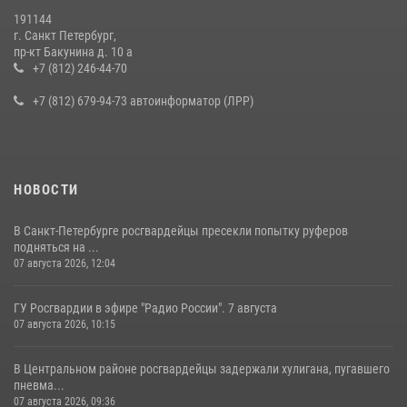
19 июля 2026, 09:24
2
191144
г. Санкт Петербург,
В Ленобласти сотрудники Росгвардии провели встречу с
пр-кт Бакунина д. 10 а
воспитанниками детского клуба «Умные каникулы»
+7 (812) 246-44-70
16 июля 2026, 10:58
2
+7 (812) 679-94-73 автоинформатор (ЛРР)
НОВОСТИ
В Санкт-Петербурге росгвардейцы пресекли попытку руферов
подняться на ...
07 августа 2026, 12:04
ГУ Росгвардии в эфире "Радио России". 7 августа
07 августа 2026, 10:15
В Центральном районе росгвардейцы задержали хулигана, пугавшего
пневма...
07 августа 2026, 09:36