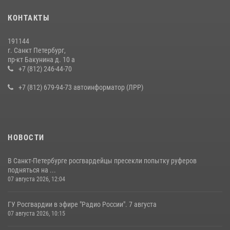
Представитель Росгвардии принял участие в работе круглого стола
КОНТАКТЫ
на III Международном петербургском цифровом форуме
19 июля 2026, 09:24
2
191144
г. Санкт Петербург,
В Ленобласти сотрудники Росгвардии провели встречу с
пр-кт Бакунина д. 10 а
воспитанниками детского клуба «Умные каникулы»
+7 (812) 246-44-70
16 июля 2026, 10:58
2
+7 (812) 679-94-73 автоинформатор (ЛРР)
НОВОСТИ
В Санкт-Петербурге росгвардейцы пресекли попытку руферов
подняться на ...
07 августа 2026, 12:04
ГУ Росгвардии в эфире "Радио России". 7 августа
07 августа 2026, 10:15