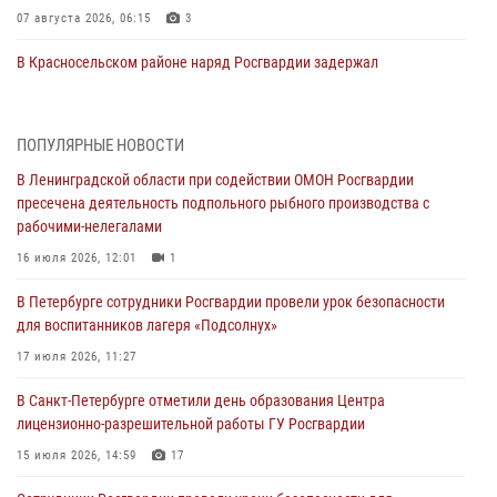
07 августа 2026, 06:15
3
В Красносельском районе наряд Росгвардии задержал
правонарушителя, угрожавшего 17-летнему подростку
травматическим оружием
06 августа 2026, 13:39
1
ПОПУЛЯРНЫЕ НОВОСТИ
В Ленинградской области при содействии ОМОН Росгвардии
В Центральном районе росгвардейцы оперативно задержали
пресечена деятельность подпольного рыбного производства с
хулигана, стрелявшего из пускового устройства рядом с жилыми
рабочими-нелегалами
домами
16 июля 2026, 12:01
1
06 августа 2026, 11:36
3
1
В Петербурге сотрудники Росгвардии провели урок безопасности
Сотрудники и военнослужащие Росгвардии обеспечили
для воспитанников лагеря «Подсолнух»
правопорядок при проведении матча "Зенит" - "Балтика"
17 июля 2026, 11:27
06 августа 2026, 07:30
10
В Санкт-Петербурге отметили день образования Центра
В Выборгском районе наряд Росгвардии обнаружил
лицензионно-разрешительной работы ГУ Росгвардии
разыскиваемый преступный автотранспорт
15 июля 2026, 14:59
17
05 августа 2026, 12:25
2