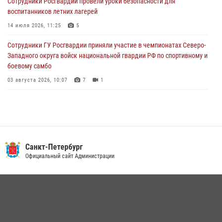
Сотрудники Росгвардии провели уроки безопасности для
Петербургские росгвардейцы обнаружили объявленный в розыск
воспитанников летних лагерей
автомобиль, ранее использовавшийся при совершении кражи в
Ленобласти
14 июля 2026, 11:25
5
04 августа 2026, 14:05
Сотрудники ГУ Росгвардии приняли участие в чемпионатах Северо-
Западного округа войск национальной гвардии РФ по спортивному и
боевому самбо
03 августа 2026, 10:07
7
1
В Центральном районе наряд Росгвардии задержал рецидивиста,
ограбившего прохожего
17 июля 2026, 11:35
2
В Красногвардейском районе росгвардейцы задержали хулигана,
Санкт-Петербург
угрожавшего мужчине пневматическим пистолетом
Официальный сайт Администрации
16 июля 2026, 15:25
В Калининском районе сотрудники Росгвардии задержали
правонарушителя, избившего посетителя бара
15 июля 2026, 10:50