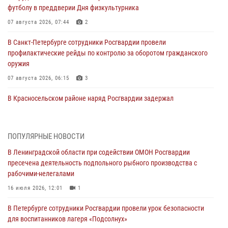
футболу в преддверии Дня физкультурника
07 августа 2026, 07:44
2
В Санкт-Петербурге сотрудники Росгвардии провели
профилактические рейды по контролю за оборотом гражданского
оружия
07 августа 2026, 06:15
3
В Красносельском районе наряд Росгвардии задержал
правонарушителя, угрожавшего 17-летнему подростку
травматическим оружием
06 августа 2026, 13:39
1
ПОПУЛЯРНЫЕ НОВОСТИ
В Ленинградской области при содействии ОМОН Росгвардии
В Центральном районе росгвардейцы оперативно задержали
пресечена деятельность подпольного рыбного производства с
хулигана, стрелявшего из пускового устройства рядом с жилыми
рабочими-нелегалами
домами
16 июля 2026, 12:01
1
06 августа 2026, 11:36
3
1
В Петербурге сотрудники Росгвардии провели урок безопасности
Сотрудники и военнослужащие Росгвардии обеспечили
для воспитанников лагеря «Подсолнух»
правопорядок при проведении матча "Зенит" - "Балтика"