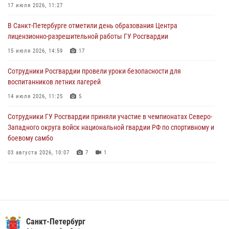
17 июля 2026, 11:27
06 августа 2026, 07:30
10
В Санкт-Петербурге отметили день образования Центра
В Выборгском районе наряд Росгвардии обнаружил
лицензионно-разрешительной работы ГУ Росгвардии
разыскиваемый преступный автотранспорт
15 июля 2026, 14:59
17
05 августа 2026, 12:25
2
Сотрудники Росгвардии провели уроки безопасности для
Петербургские росгвардейцы обнаружили объявленный в розыск
воспитанников летних лагерей
автомобиль, ранее использовавшийся при совершении кражи в
Ленобласти
14 июля 2026, 11:25
5
04 августа 2026, 14:05
Сотрудники ГУ Росгвардии приняли участие в чемпионатах Северо-
Западного округа войск национальной гвардии РФ по спортивному и
боевому самбо
03 августа 2026, 10:07
7
1
В Центральном районе наряд Росгвардии задержал рецидивиста,
ограбившего прохожего
17 июля 2026, 11:35
2
В Красногвардейском районе росгвардейцы задержали хулигана,
Санкт-Петербург
угрожавшего мужчине пневматическим пистолетом