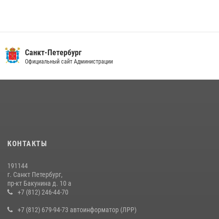
В Центральном районе наряд Росгвардии задержал рецидивиста,
ограбившего прохожего
17 июля 2026, 11:35
2
В Красногвардейском районе росгвардейцы задержали хулигана,
Санкт-Петербург
угрожавшего мужчине пневматическим пистолетом
Официальный сайт Администрации
16 июля 2026, 15:25
В Калининском районе сотрудники Росгвардии задержали
правонарушителя, избившего посетителя бара
15 июля 2026, 10:50
Представитель Росгвардии принял участие в работе круглого стола
КОНТАКТЫ
на III Международном петербургском цифровом форуме
19 июля 2026, 09:24
2
191144
г. Санкт Петербург,
В Ленобласти сотрудники Росгвардии провели встречу с
пр-кт Бакунина д. 10 а
воспитанниками детского клуба «Умные каникулы»
+7 (812) 246-44-70
16 июля 2026, 10:58
2
+7 (812) 679-94-73 автоинформатор (ЛРР)