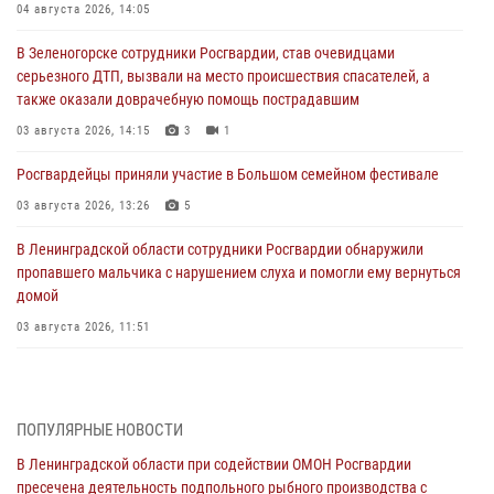
04 августа 2026, 14:05
В Зеленогорске сотрудники Росгвардии, став очевидцами
серьезного ДТП, вызвали на место происшествия спасателей, а
также оказали доврачебную помощь пострадавшим
03 августа 2026, 14:15
3
1
Росгвардейцы приняли участие в Большом семейном фестивале
03 августа 2026, 13:26
5
В Ленинградской области сотрудники Росгвардии обнаружили
пропавшего мальчика с нарушением слуха и помогли ему вернуться
домой
03 августа 2026, 11:51
В Санкт-Петербурге при содействии СОБР Росгвардии задержаны
подозреваемые в мошеннических действиях
03 августа 2026, 10:15
1
ПОПУЛЯРНЫЕ НОВОСТИ
В Ленинградской области при содействии ОМОН Росгвардии
Сотрудники ГУ Росгвардии приняли участие в чемпионатах Северо-
пресечена деятельность подпольного рыбного производства с
Западного округа войск национальной гвардии РФ по спортивному и