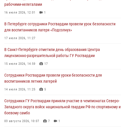
рабочими-нелегалами
боевому самбо
16 июля 2026, 12:01
1
03 августа 2026, 10:07
7
1
В Петербурге сотрудники Росгвардии провели урок безопасности
В Ленобласти сотрудники ОМОН Росгвардии оказали содействие
для воспитанников лагеря «Подсолнух»
полиции в проведении профилактического мероприятия
17 июля 2026, 11:27
03 августа 2026, 09:16
5
В Санкт-Петербурге отметили день образования Центра
В Петербурге сотрудники Росгвардии обеспечили правопорядок в
лицензионно-разрешительной работы ГУ Росгвардии
День Воздушно-десантных войск
15 июля 2026, 14:59
17
02 августа 2026, 19:30
10
Сотрудники Росгвардии провели уроки безопасности для
Сотрудники Росгвардии на Пушкинской улице задержали двух
воспитанников летних лагерей
граждан, подозреваемых в попытке поджога одного из баров в
центре города
14 июля 2026, 11:25
5
02 августа 2026, 11:39
3
Сотрудники ГУ Росгвардии приняли участие в чемпионатах Северо-
Западного округа войск национальной гвардии РФ по спортивному и
боевому самбо
03 августа 2026, 10:07
7
1