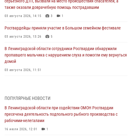
серьезного ДТП, вызвали на место происшествия спасателей, а
также оказали доврачебную помощь пострадавшим
03 августа 2026, 14:15
3
1
Росгвардейцы приняли участие в Большом семейном фестивале
03 августа 2026, 13:26
5
В Ленинградской области сотрудники Росгвардии обнаружили
пропавшего мальчика с нарушением слуха и помогли ему вернуться
домой
03 августа 2026, 11:51
В Санкт-Петербурге при содействии СОБР Росгвардии задержаны
подозреваемые в мошеннических действиях
03 августа 2026, 10:15
1
ПОПУЛЯРНЫЕ НОВОСТИ
В Ленинградской области при содействии ОМОН Росгвардии
Сотрудники ГУ Росгвардии приняли участие в чемпионатах Северо-
пресечена деятельность подпольного рыбного производства с
Западного округа войск национальной гвардии РФ по спортивному и
рабочими-нелегалами
боевому самбо
16 июля 2026, 12:01
1
03 августа 2026, 10:07
7
1