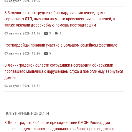
04 августа 2026, 14:05
В Зеленогорске сотрудники Росгвардии, став очевидцами
серьезного ДТП, вызвали на место происшествия спасателей, а
также оказали доврачебную помощь пострадавшим
03 августа 2026, 14:15
3
1
Росгвардейцы приняли участие в Большом семейном фестивале
03 августа 2026, 13:26
5
В Ленинградской области сотрудники Росгвардии обнаружили
пропавшего мальчика с нарушением слуха и помогли ему вернуться
домой
03 августа 2026, 11:51
В Санкт-Петербурге при содействии СОБР Росгвардии задержаны
подозреваемые в мошеннических действиях
03 августа 2026, 10:15
1
ПОПУЛЯРНЫЕ НОВОСТИ
В Ленинградской области при содействии ОМОН Росгвардии
Сотрудники ГУ Росгвардии приняли участие в чемпионатах Северо-
пресечена деятельность подпольного рыбного производства с
Западного округа войск национальной гвардии РФ по спортивному и