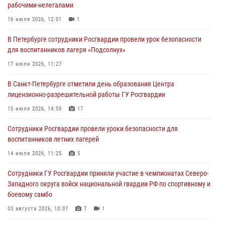
рабочими-нелегалами
боевому самбо
16 июля 2026, 12:01
1
03 августа 2026, 10:07
7
1
В Петербурге сотрудники Росгвардии провели урок безопасности
В Ленобласти сотрудники ОМОН Росгвардии оказали содействие
для воспитанников лагеря «Подсолнух»
полиции в проведении профилактического мероприятия
17 июля 2026, 11:27
03 августа 2026, 09:16
5
В Санкт-Петербурге отметили день образования Центра
В Петербурге сотрудники Росгвардии обеспечили правопорядок в
лицензионно-разрешительной работы ГУ Росгвардии
День Воздушно-десантных войск
15 июля 2026, 14:59
17
02 августа 2026, 19:30
10
Сотрудники Росгвардии провели уроки безопасности для
Сотрудники Росгвардии на Пушкинской улице задержали двух
воспитанников летних лагерей
граждан, подозреваемых в попытке поджога одного из баров в
центре города
14 июля 2026, 11:25
5
02 августа 2026, 11:39
3
Сотрудники ГУ Росгвардии приняли участие в чемпионатах Северо-
Западного округа войск национальной гвардии РФ по спортивному и
боевому самбо
03 августа 2026, 10:07
7
1