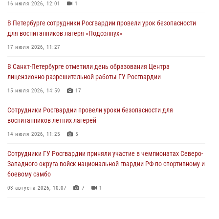
16 июля 2026, 12:01
1
03 августа 2026, 10:07
7
1
В Петербурге сотрудники Росгвардии провели урок безопасности
В Ленобласти сотрудники ОМОН Росгвардии оказали содействие
для воспитанников лагеря «Подсолнух»
полиции в проведении профилактического мероприятия
17 июля 2026, 11:27
03 августа 2026, 09:16
5
В Санкт-Петербурге отметили день образования Центра
В Петербурге сотрудники Росгвардии обеспечили правопорядок в
лицензионно-разрешительной работы ГУ Росгвардии
День Воздушно-десантных войск
15 июля 2026, 14:59
17
02 августа 2026, 19:30
10
Сотрудники Росгвардии провели уроки безопасности для
Сотрудники Росгвардии на Пушкинской улице задержали двух
воспитанников летних лагерей
граждан, подозреваемых в попытке поджога одного из баров в
центре города
14 июля 2026, 11:25
5
02 августа 2026, 11:39
3
Сотрудники ГУ Росгвардии приняли участие в чемпионатах Северо-
Западного округа войск национальной гвардии РФ по спортивному и
боевому самбо
03 августа 2026, 10:07
7
1
В Центральном районе наряд Росгвардии задержал рецидивиста,
ограбившего прохожего