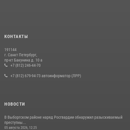
В Калининском районе сотрудники Росгвардии задержали
правонарушителя, избившего посетителя бара
15 июля 2026, 10:50
Представитель Росгвардии принял участие в работе круглого стола
КОНТАКТЫ
на III Международном петербургском цифровом форуме
19 июля 2026, 09:24
2
191144
г. Санкт Петербург,
В Ленобласти сотрудники Росгвардии провели встречу с
пр-кт Бакунина д. 10 а
воспитанниками детского клуба «Умные каникулы»
+7 (812) 246-44-70
16 июля 2026, 10:58
2
+7 (812) 679-94-73 автоинформатор (ЛРР)
НОВОСТИ
В Выборгском районе наряд Росгвардии обнаружил разыскиваемый
преступны...
05 августа 2026, 12:25