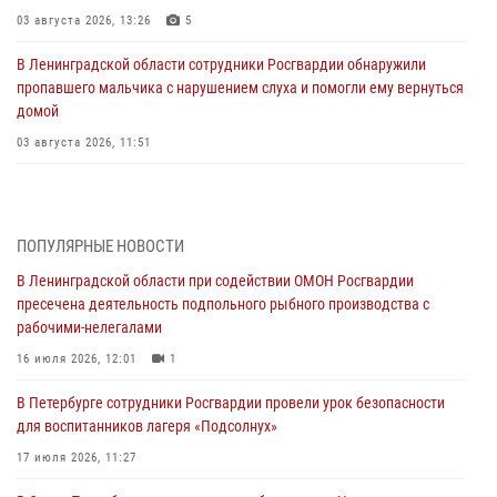
03 августа 2026, 13:26
5
В Ленинградской области сотрудники Росгвардии обнаружили
пропавшего мальчика с нарушением слуха и помогли ему вернуться
домой
03 августа 2026, 11:51
В Санкт-Петербурге при содействии СОБР Росгвардии задержаны
подозреваемые в мошеннических действиях
03 августа 2026, 10:15
1
ПОПУЛЯРНЫЕ НОВОСТИ
В Ленинградской области при содействии ОМОН Росгвардии
Сотрудники ГУ Росгвардии приняли участие в чемпионатах Северо-
пресечена деятельность подпольного рыбного производства с
Западного округа войск национальной гвардии РФ по спортивному и
рабочими-нелегалами
боевому самбо
16 июля 2026, 12:01
1
03 августа 2026, 10:07
7
1
В Петербурге сотрудники Росгвардии провели урок безопасности
В Ленобласти сотрудники ОМОН Росгвардии оказали содействие
для воспитанников лагеря «Подсолнух»
полиции в проведении профилактического мероприятия
17 июля 2026, 11:27
03 августа 2026, 09:16
5