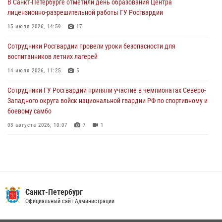
В Санкт-Петербурге отметили день образования Центра
В Петербурге сотрудники Росгвардии обеспечили правопорядок в
лицензионно-разрешительной работы ГУ Росгвардии
День Воздушно-десантных войск
15 июля 2026, 14:59
17
02 августа 2026, 19:30
10
Сотрудники Росгвардии провели уроки безопасности для
Сотрудники Росгвардии на Пушкинской улице задержали двух
воспитанников летних лагерей
граждан, подозреваемых в попытке поджога одного из баров в
центре города
14 июля 2026, 11:25
5
02 августа 2026, 11:39
3
Сотрудники ГУ Росгвардии приняли участие в чемпионатах Северо-
Западного округа войск национальной гвардии РФ по спортивному и
боевому самбо
03 августа 2026, 10:07
7
1
В Центральном районе наряд Росгвардии задержал рецидивиста,
ограбившего прохожего
17 июля 2026, 11:35
2
В Красногвардейском районе росгвардейцы задержали хулигана,
Санкт-Петербург
угрожавшего мужчине пневматическим пистолетом
Официальный сайт Администрации
16 июля 2026, 15:25