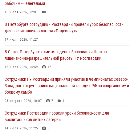
рабочими-нелегалами
домами
16 июля 2026, 12:01
1
06 августа 2026, 11:36
3
1
В Петербурге сотрудники Росгвардии провели урок безопасности
Сотрудники и военнослужащие Росгвардии обеспечили
для воспитанников лагеря «Подсолнух»
правопорядок при проведении матча "Зенит" - "Балтика"
17 июля 2026, 11:27
06 августа 2026, 07:30
10
В Санкт-Петербурге отметили день образования Центра
В Выборгском районе наряд Росгвардии обнаружил
лицензионно-разрешительной работы ГУ Росгвардии
разыскиваемый преступный автотранспорт
15 июля 2026, 14:59
17
05 августа 2026, 12:25
2
Сотрудники ГУ Росгвардии приняли участие в чемпионатах Северо-
Петербургские росгвардейцы обнаружили объявленный в розыск
Западного округа войск национальной гвардии РФ по спортивному и
автомобиль, ранее использовавшийся при совершении кражи в
боевому самбо
Ленобласти
03 августа 2026, 10:07
7
1
04 августа 2026, 14:05
Сотрудники Росгвардии провели уроки безопасности для
воспитанников летних лагерей
14 июля 2026, 11:25
5