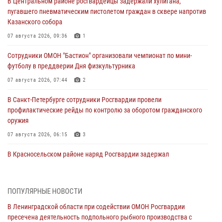
В Центральном районе росгвардейцы задержали хулигана,
пугавшего пневматическим пистолетом граждан в сквере напротив
Казанского собора
07 августа 2026, 09:36
1
Сотрудники ОМОН "Бастион" организовали чемпионат по мини-
футболу в преддверии Дня физкультурника
07 августа 2026, 07:44
2
В Санкт-Петербурге сотрудники Росгвардии провели
профилактические рейды по контролю за оборотом гражданского
оружия
07 августа 2026, 06:15
3
В Красносельском районе наряд Росгвардии задержал
правонарушителя, угрожавшего 17-летнему подростку
травматическим оружием
06 августа 2026, 13:39
1
ПОПУЛЯРНЫЕ НОВОСТИ
В Ленинградской области при содействии ОМОН Росгвардии
В Центральном районе росгвардейцы оперативно задержали
пресечена деятельность подпольного рыбного производства с
хулигана, стрелявшего из пускового устройства рядом с жилыми