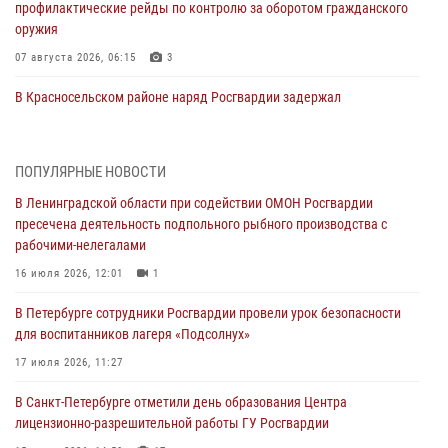
профилактические рейды по контролю за оборотом гражданского
оружия
07 августа 2026, 06:15
3
В Красносельском районе наряд Росгвардии задержал
правонарушителя, угрожавшего 17-летнему подростку
травматическим оружием
06 августа 2026, 13:39
1
ПОПУЛЯРНЫЕ НОВОСТИ
В Ленинградской области при содействии ОМОН Росгвардии
В Центральном районе росгвардейцы оперативно задержали
пресечена деятельность подпольного рыбного производства с
хулигана, стрелявшего из пускового устройства рядом с жилыми
рабочими-нелегалами
домами
16 июля 2026, 12:01
1
06 августа 2026, 11:36
3
1
В Петербурге сотрудники Росгвардии провели урок безопасности
Сотрудники и военнослужащие Росгвардии обеспечили
для воспитанников лагеря «Подсолнух»
правопорядок при проведении матча "Зенит" - "Балтика"
17 июля 2026, 11:27
06 августа 2026, 07:30
10
В Санкт-Петербурге отметили день образования Центра
В Выборгском районе наряд Росгвардии обнаружил
лицензионно-разрешительной работы ГУ Росгвардии
разыскиваемый преступный автотранспорт