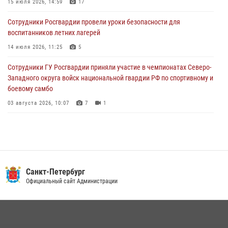
15 июля 2026, 14:59
17
05 августа 2026, 12:25
2
Сотрудники Росгвардии провели уроки безопасности для
Петербургские росгвардейцы обнаружили объявленный в розыск
воспитанников летних лагерей
автомобиль, ранее использовавшийся при совершении кражи в
Ленобласти
14 июля 2026, 11:25
5
04 августа 2026, 14:05
Сотрудники ГУ Росгвардии приняли участие в чемпионатах Северо-
Западного округа войск национальной гвардии РФ по спортивному и
боевому самбо
03 августа 2026, 10:07
7
1
В Центральном районе наряд Росгвардии задержал рецидивиста,
ограбившего прохожего
17 июля 2026, 11:35
2
В Красногвардейском районе росгвардейцы задержали хулигана,
Санкт-Петербург
угрожавшего мужчине пневматическим пистолетом
Официальный сайт Администрации
16 июля 2026, 15:25
В Калининском районе сотрудники Росгвардии задержали
правонарушителя, избившего посетителя бара