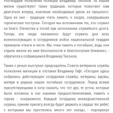
Росгвардии полковник полиции Владимир Тихонов.
«В нашей
жизни существуют такие традиции, которые помогают нам
двигаться вперед, извлекая необходимые уроки из прошлого.
Одна из них - традиция чтить память о людях, совершавших
героические поступки.
Сегодня мы вспоминаем тех, кто служил
на благо Отечества и погиб при исполнении служебного долга.
Теперь эти люди неизменно будут служить для всех
военнослужащих и сотрудников войск национальной гвардии
примером отваги и чести. Мы чтим память о погибших, ведь они
отдали жизни во имя безопасности и благополучия ближних», -
обратился к собравшимся Владимир Тихонов.
Также с речью выступил председатель Совета ветеранов службы
полковник милиции в отставке Владимир Гафт.
«Сегодня здесь
собрались действующие сотрудники службы, ветераны, вдовы,
матери и родные наших погибших сотрудников. Перед всеми
присутствующими я хочу сказать, что тот дух, те устои, которые
были вложены в нас нашими предшественниками, память о
героях - сохраняются. Каждый сотрудник вневедомственной
охраны, приняв присягу, всегда будет держать в сердце тех ребят,
с которыми мы простились много лет назад», - подчеркнул