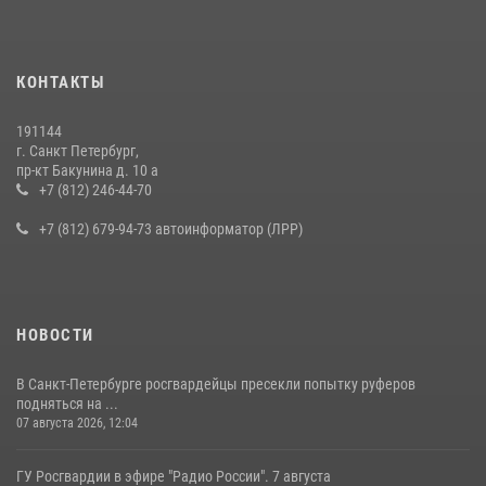
15 июля 2026, 10:50
Представитель Росгвардии принял участие в работе круглого стола
КОНТАКТЫ
на III Международном петербургском цифровом форуме
19 июля 2026, 09:24
2
191144
г. Санкт Петербург,
В Ленобласти сотрудники Росгвардии провели встречу с
пр-кт Бакунина д. 10 а
воспитанниками детского клуба «Умные каникулы»
+7 (812) 246-44-70
16 июля 2026, 10:58
2
+7 (812) 679-94-73 автоинформатор (ЛРР)
НОВОСТИ
В Санкт-Петербурге росгвардейцы пресекли попытку руферов
подняться на ...
07 августа 2026, 12:04
ГУ Росгвардии в эфире "Радио России". 7 августа