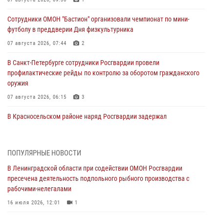
Сотрудники ОМОН "Бастион" организовали чемпионат по мини-
футболу в преддверии Дня физкультурника
07 августа 2026, 07:44
2
В Санкт-Петербурге сотрудники Росгвардии провели
профилактические рейды по контролю за оборотом гражданского
оружия
07 августа 2026, 06:15
3
В Красносельском районе наряд Росгвардии задержал
правонарушителя, угрожавшего 17-летнему подростку
травматическим оружием
06 августа 2026, 13:39
1
ПОПУЛЯРНЫЕ НОВОСТИ
В Ленинградской области при содействии ОМОН Росгвардии
В Центральном районе росгвардейцы оперативно задержали
пресечена деятельность подпольного рыбного производства с
хулигана, стрелявшего из пускового устройства рядом с жилыми
рабочими-нелегалами
домами
16 июля 2026, 12:01
1
06 августа 2026, 11:36
3
1