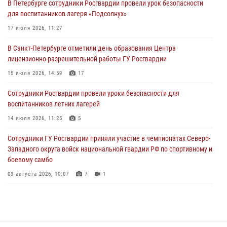
В Петербурге сотрудники Росгвардии провели урок безопасности
Сотрудники и военнослужащие Росгвардии обеспечили
для воспитанников лагеря «Подсолнух»
правопорядок при проведении матча "Зенит" - "Балтика"
17 июля 2026, 11:27
06 августа 2026, 07:30
10
В Санкт-Петербурге отметили день образования Центра
В Выборгском районе наряд Росгвардии обнаружил
лицензионно-разрешительной работы ГУ Росгвардии
разыскиваемый преступный автотранспорт
15 июля 2026, 14:59
17
05 августа 2026, 12:25
2
Сотрудники Росгвардии провели уроки безопасности для
Петербургские росгвардейцы обнаружили объявленный в розыск
воспитанников летних лагерей
автомобиль, ранее использовавшийся при совершении кражи в
Ленобласти
14 июля 2026, 11:25
5
04 августа 2026, 14:05
Сотрудники ГУ Росгвардии приняли участие в чемпионатах Северо-
Западного округа войск национальной гвардии РФ по спортивному и
боевому самбо
03 августа 2026, 10:07
7
1
В Центральном районе наряд Росгвардии задержал рецидивиста,
ограбившего прохожего
17 июля 2026, 11:35
2