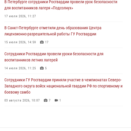
В Петербурге сотрудники Росгвардии провели урок безопасности
Сотрудники и военнослужащие Росгвардии обеспечили
для воспитанников лагеря «Подсолнух»
правопорядок при проведении матча "Зенит" - "Балтика"
17 июля 2026, 11:27
06 августа 2026, 07:30
10
В Санкт-Петербурге отметили день образования Центра
В Выборгском районе наряд Росгвардии обнаружил
лицензионно-разрешительной работы ГУ Росгвардии
разыскиваемый преступный автотранспорт
15 июля 2026, 14:59
17
05 августа 2026, 12:25
2
Сотрудники Росгвардии провели уроки безопасности для
Петербургские росгвардейцы обнаружили объявленный в розыск
воспитанников летних лагерей
автомобиль, ранее использовавшийся при совершении кражи в
Ленобласти
14 июля 2026, 11:25
5
04 августа 2026, 14:05
Сотрудники ГУ Росгвардии приняли участие в чемпионатах Северо-
Западного округа войск национальной гвардии РФ по спортивному и
боевому самбо
03 августа 2026, 10:07
7
1
В Центральном районе наряд Росгвардии задержал рецидивиста,
ограбившего прохожего
17 июля 2026, 11:35
2