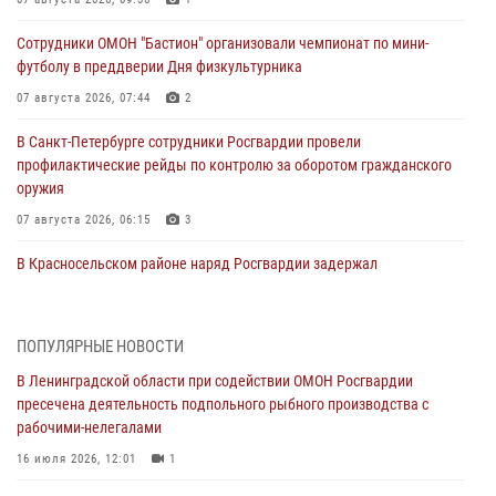
Сотрудники ОМОН "Бастион" организовали чемпионат по мини-
футболу в преддверии Дня физкультурника
07 августа 2026, 07:44
2
В Санкт-Петербурге сотрудники Росгвардии провели
профилактические рейды по контролю за оборотом гражданского
оружия
07 августа 2026, 06:15
3
В Красносельском районе наряд Росгвардии задержал
правонарушителя, угрожавшего 17-летнему подростку
травматическим оружием
06 августа 2026, 13:39
1
ПОПУЛЯРНЫЕ НОВОСТИ
В Ленинградской области при содействии ОМОН Росгвардии
В Центральном районе росгвардейцы оперативно задержали
пресечена деятельность подпольного рыбного производства с
хулигана, стрелявшего из пускового устройства рядом с жилыми
рабочими-нелегалами
домами
16 июля 2026, 12:01
1
06 августа 2026, 11:36
3
1