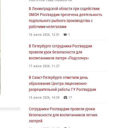
В Красносельском районе наряд Росгвардии
В Ленинградской области при содействии
задержал правонарушителя, угрожавшего 17-
ОМОН Росгвардии пресечена деятельность
летнему подростку травматическим оружием
подпольного рыбного производства с
рабочими-нелегалами
06 августа 2026, 13:39
1
16 июля 2026, 12:01
1
В Центральном районе росгвардейцы
оперативно задержали хулигана,
В Петербурге сотрудники Росгвардии
стрелявшего из пускового устройства рядом
провели урок безопасности для
с жилыми домами
воспитанников лагеря «Подсолнух»
06 августа 2026, 11:36
3
1
17 июля 2026, 11:27
Сотрудники и военнослужащие Росгвардии
В Санкт-Петербурге отметили день
обеспечили правопорядок при проведении
образования Центра лицензионно-
матча "Зенит" - "Балтика"
разрешительной работы ГУ Росгвардии
06 августа 2026, 07:30
10
15 июля 2026, 14:59
17
В Выборгском районе наряд Росгвардии
Сотрудники Росгвардии провели уроки
обнаружил разыскиваемый преступный
безопасности для воспитанников летних
автотранспорт
лагерей