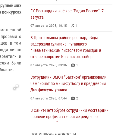
рупнейших
ГУ Росгвардии в эфире "Радио России". 7
в конкурсах
августа
07 августа 2026, 10:15
1
омственной
опросами о
В Центральном районе росгвардейцы
цев, в том
задержали хулигана, пугавшего
люди лично
пневматическим пистолетом граждан в
арантиях и
сквере напротив Казанского собора
телям были
07 августа 2026, 09:36
1
бласти.
Сотрудники ОМОН "Бастион" организовали
чемпионат по мини-футболу в преддверии
Дня физкультурника
07 августа 2026, 07:44
2
В Санкт-Петербурге сотрудники Росгвардии
провели профилактические рейды по
контролю за оборотом гражданского оружия
07 августа 2026, 06:15
3
ПОПУЛЯРНЫЕ НОВОСТИ