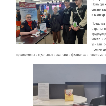
Приморс
организац
и мастер
Предста
охраны п
трудоуст
числе и 
узнали о
преимуще
предложены актуальные вакансии в филиалах вневедомств