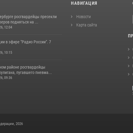
И
НАВИГАЦИЯ
тербурге росгвардейцы пресекли
Новости
еров подняться на ...
Карта сайта
26, 12:04
П
ии в эфире "Радио России". 7
26, 10:15
ном районе росгвардейцы
улигана, пугавшего пневма...
26, 09:36
дерации, 2026