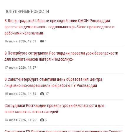
подозреваемые в мошеннических действиях
03 августа 2026, 10:15
1
ПОПУЛЯРНЫЕ НОВОСТИ
В Ленинградской области при содействии ОМОН Росгвардии
Сотрудники ГУ Росгвардии приняли участие в чемпионатах Северо-
пресечена деятельность подпольного рыбного производства с
Западного округа войск национальной гвардии РФ по спортивному и
рабочими-нелегалами
боевому самбо
16 июля 2026, 12:01
1
03 августа 2026, 10:07
7
1
В Петербурге сотрудники Росгвардии провели урок безопасности
В Ленобласти сотрудники ОМОН Росгвардии оказали содействие
для воспитанников лагеря «Подсолнух»
полиции в проведении профилактического мероприятия
17 июля 2026, 11:27
03 августа 2026, 09:16
5
В Санкт-Петербурге отметили день образования Центра
В Петербурге сотрудники Росгвардии обеспечили правопорядок в
лицензионно-разрешительной работы ГУ Росгвардии
День Воздушно-десантных войск
15 июля 2026, 14:59
17
02 августа 2026, 19:30
10
Сотрудники Росгвардии провели уроки безопасности для
Сотрудники Росгвардии на Пушкинской улице задержали двух
воспитанников летних лагерей
граждан, подозреваемых в попытке поджога одного из баров в
центре города
14 июля 2026, 11:25
5
02 августа 2026, 11:39
3
Сотрудники ГУ Росгвардии приняли участие в чемпионатах Северо-