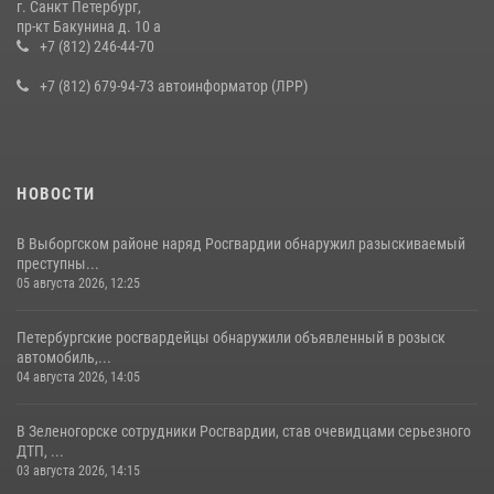
г. Санкт Петербург,
В Ленобласти сотрудники Росгвардии провели встречу с
пр-кт Бакунина д. 10 а
воспитанниками детского клуба «Умные каникулы»
+7 (812) 246-44-70
16 июля 2026, 10:58
2
+7 (812) 679-94-73 автоинформатор (ЛРР)
НОВОСТИ
В Выборгском районе наряд Росгвардии обнаружил разыскиваемый
преступны...
05 августа 2026, 12:25
Петербургские росгвардейцы обнаружили объявленный в розыск
автомобиль,...
04 августа 2026, 14:05
В Зеленогорске сотрудники Росгвардии, став очевидцами серьезного
ДТП, ...
03 августа 2026, 14:15