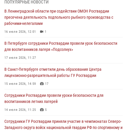
03 августа 2026, 10:15
1
ПОПУЛЯРНЫЕ НОВОСТИ
В Ленинградской области при содействии ОМОН Росгвардии
Сотрудники ГУ Росгвардии приняли участие в чемпионатах Северо-
пресечена деятельность подпольного рыбного производства с
Западного округа войск национальной гвардии РФ по спортивному и
рабочими-нелегалами
боевому самбо
16 июля 2026, 12:01
1
03 августа 2026, 10:07
7
1
В Петербурге сотрудники Росгвардии провели урок безопасности
В Ленобласти сотрудники ОМОН Росгвардии оказали содействие
для воспитанников лагеря «Подсолнух»
полиции в проведении профилактического мероприятия
17 июля 2026, 11:27
03 августа 2026, 09:16
5
В Санкт-Петербурге отметили день образования Центра
В Петербурге сотрудники Росгвардии обеспечили правопорядок в
лицензионно-разрешительной работы ГУ Росгвардии
День Воздушно-десантных войск
15 июля 2026, 14:59
17
02 августа 2026, 19:30
10
Сотрудники Росгвардии провели уроки безопасности для
Сотрудники Росгвардии на Пушкинской улице задержали двух
воспитанников летних лагерей
граждан, подозреваемых в попытке поджога одного из баров в
центре города
14 июля 2026, 11:25
5
02 августа 2026, 11:39
3
Сотрудники ГУ Росгвардии приняли участие в чемпионатах Северо-
Западного округа войск национальной гвардии РФ по спортивному и