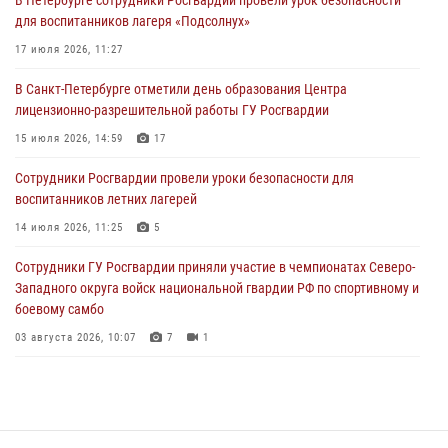
Сотрудники и военнослужащие Росгвардии обеспечили
для воспитанников лагеря «Подсолнух»
правопорядок при проведении матча "Зенит" - "Балтика"
17 июля 2026, 11:27
06 августа 2026, 07:30
10
В Санкт-Петербурге отметили день образования Центра
В Выборгском районе наряд Росгвардии обнаружил
лицензионно-разрешительной работы ГУ Росгвардии
разыскиваемый преступный автотранспорт
15 июля 2026, 14:59
17
05 августа 2026, 12:25
2
Сотрудники Росгвардии провели уроки безопасности для
Петербургские росгвардейцы обнаружили объявленный в розыск
воспитанников летних лагерей
автомобиль, ранее использовавшийся при совершении кражи в
Ленобласти
14 июля 2026, 11:25
5
04 августа 2026, 14:05
Сотрудники ГУ Росгвардии приняли участие в чемпионатах Северо-
Западного округа войск национальной гвардии РФ по спортивному и
боевому самбо
03 августа 2026, 10:07
7
1
В Центральном районе наряд Росгвардии задержал рецидивиста,
ограбившего прохожего
17 июля 2026, 11:35
2