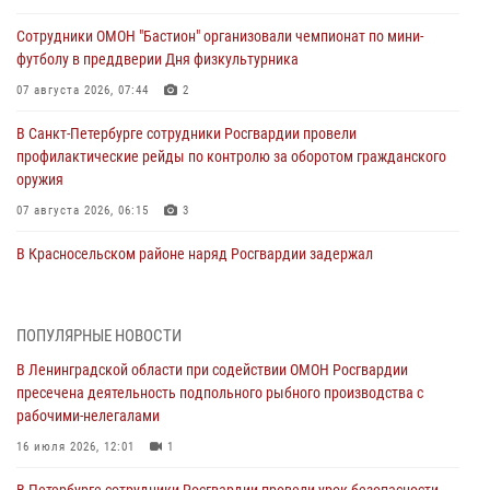
Сотрудники ОМОН "Бастион" организовали чемпионат по мини-
футболу в преддверии Дня физкультурника
07 августа 2026, 07:44
2
В Санкт-Петербурге сотрудники Росгвардии провели
профилактические рейды по контролю за оборотом гражданского
оружия
07 августа 2026, 06:15
3
В Красносельском районе наряд Росгвардии задержал
правонарушителя, угрожавшего 17-летнему подростку
травматическим оружием
06 августа 2026, 13:39
1
ПОПУЛЯРНЫЕ НОВОСТИ
В Ленинградской области при содействии ОМОН Росгвардии
В Центральном районе росгвардейцы оперативно задержали
пресечена деятельность подпольного рыбного производства с
хулигана, стрелявшего из пускового устройства рядом с жилыми
рабочими-нелегалами
домами
16 июля 2026, 12:01
1
06 августа 2026, 11:36
3
1
В Петербурге сотрудники Росгвардии провели урок безопасности